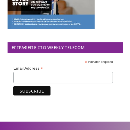
ΕΓΓΡΑΦΕΊΤΕ ΣΤΟ WEEKLY TELECOM
*
indicates required
*
Email Address