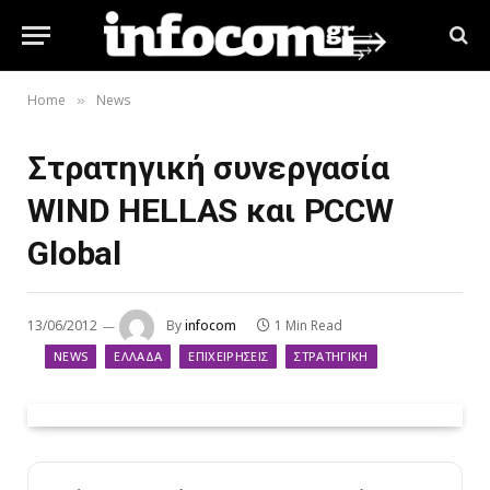
Home
News
»
Στρατηγική συνεργασία
WIND HELLAS και PCCW
Global
13/06/2012
By
infocom
1 Min Read
NEWS
ΕΛΛΆΔΑ
ΕΠΙΧΕΙΡΉΣΕΙΣ
ΣΤΡΑΤΗΓΙΚΉ