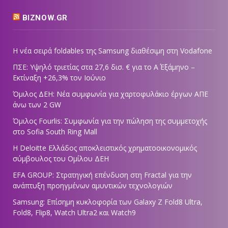
BIZNOW.GR
Η νέα σειρά foldables της Samsung διαθέσιμη στη Vodafone
ΠΣΕ: Υψηλό τριετίας στα 27,6 δισ. € για το Α΄ Εξάμηνο –
Εκτίναξη +26,3% τον Ιούνιο
Όμιλος ΔΕΗ: Νέα συμφωνία για χαρτοφυλάκιο έργων ΑΠΕ
άνω των 2 GW
Όμιλος Fourlis: Συμφωνία για την πώληση της συμμετοχής
στο Sofia South Ring Mall
Η Deloitte Ελλάδος αποκλειστικός χρηματοοικονομικός
σύμβουλος του Ομίλου ΔΕΗ
EFA GROUP: Στρατηγική επένδυση στη Fractal για την
ανάπτυξη προηγμένων αμυντικών τεχνολογιών
Samsung: Επίσημη κυκλοφορία των Galaxy Z Fold8 Ultra,
Fold8, Flip8, Watch Ultra2 και Watch9