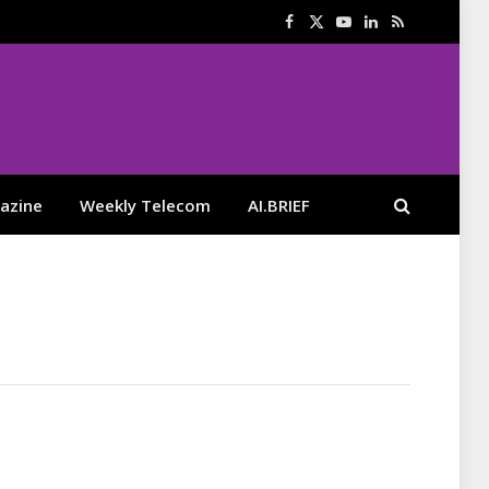
Facebook
X
YouTube
LinkedIn
RSS
(Twitter)
azine
Weekly Telecom
AI.BRIEF