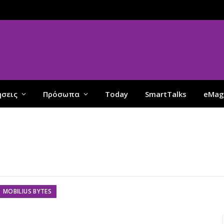
ήσεις
Πρόσωπα
Today
SmartTalks
eMag
MOBILIUS BYTES