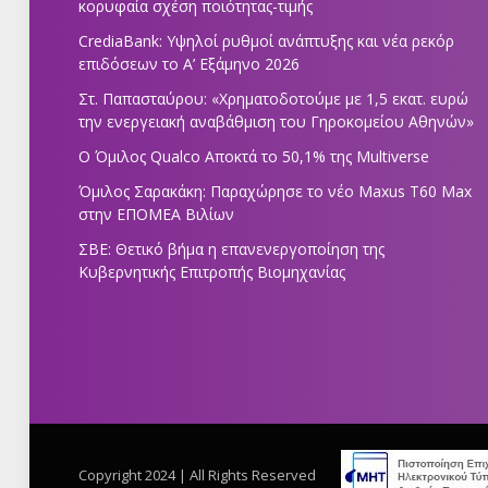
κορυφαία σχέση ποιότητας-τιμής
CrediaBank: Υψηλοί ρυθμοί ανάπτυξης και νέα ρεκόρ
επιδόσεων το Α’ Εξάμηνο 2026
Στ. Παπασταύρου: «Χρηματοδοτούμε με 1,5 εκατ. ευρώ
την ενεργειακή αναβάθμιση του Γηροκομείου Αθηνών»
Ο Όμιλος Qualco Αποκτά το 50,1% της Multiverse
Όμιλος Σαρακάκη: Παραχώρησε το νέο Maxus T60 Max
στην ΕΠΟΜΕΑ Βιλίων
ΣΒΕ: Θετικό βήμα η επανενεργοποίηση της
Κυβερνητικής Επιτροπής Βιομηχανίας
Copyright 2024 | All Rights Reserved