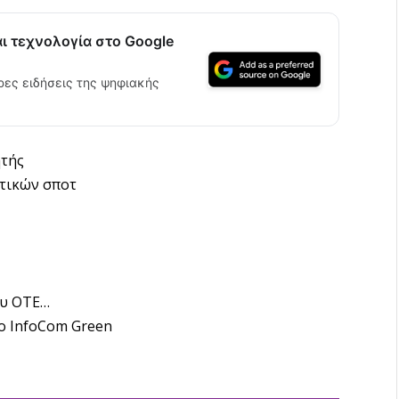
αι τεχνολογία στο Google
ρες ειδήσεις της ψηφιακής
ητής
πτικών σποτ
ου ΟΤΕ…
το InfoCom Green