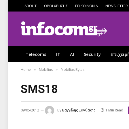
ABOUT
ΟΡΟΙ ΧΡΗΣΗΣ
ΕΠΙΚΟΙΝΩΝΙΑ
NEWSLETTER
Telecoms
IT
AI
Security
Επιχειρ
Home
Mobilius
Mobilius Bytes
»
»
SMS18
09/05/2012
By
Βαγγέλης Ξανθάκης
1 Min Read