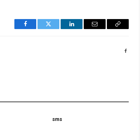
Facebook
Twitter
LinkedIn
Email
Copy
Link
Facebo
sms