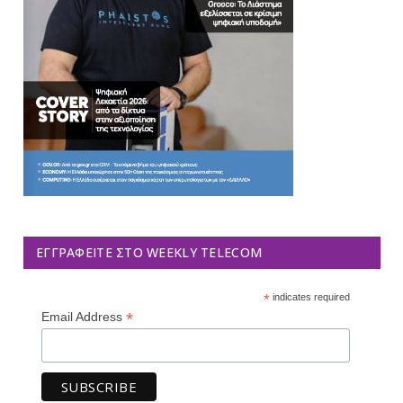
ΕΓΓΡΑΦΕΊΤΕ ΣΤΟ WEEKLY TELECOM
*
indicates required
*
Email Address