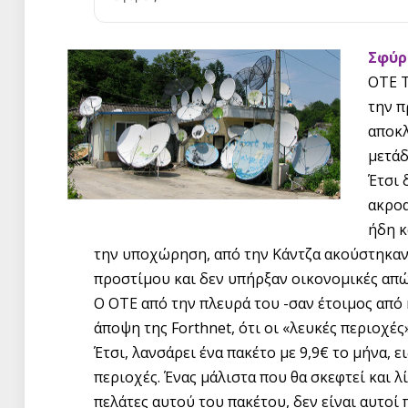
Σφύρ
OTE T
την π
αποκλ
μετάδ
Έτσι 
ακροα
ήδη κ
την υποχώρηση, από την Κάντζα ακούστηκαν
προστίμου και δεν υπήρξαν οικονομικές απώ
Ο ΟΤΕ από την πλευρά του -σαν έτοιμος από 
άποψη της Forthnet, ότι οι «λευκές περιοχέ
Έτσι, λανσάρει ένα πακέτο με 9,9€ το μήνα, ε
περιοχές. Ένας μάλιστα που θα σκεφτεί και λ
πελάτες αυτού του πακέτου, δεν είναι αυτοί