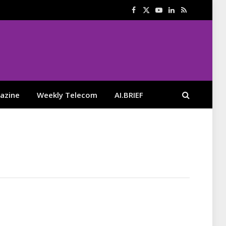
Facebook
X
YouTube
LinkedIn
RSS
(Twitter)
azine
Weekly Telecom
AI.BRIEF