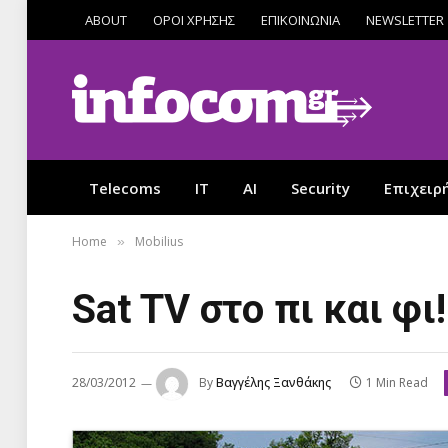
ABOUT
ΟΡΟΙ ΧΡΗΣΗΣ
ΕΠΙΚΟΙΝΩΝΙΑ
NEWSLETTER
Telecoms
IT
AI
Security
Επιχειρ
Home
Mobilius
»
Sat ΤV στο πι και φι!
28/03/2012
By
Βαγγέλης Ξανθάκης
1 Min Read