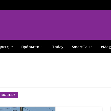
ήσεις
Πρόσωπα
Today
SmartTalks
eMag
MOBILIUS