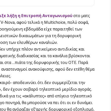
ιξε λήξη η Επιτροπή Ανταγωνισμού
στο ματς
V-Nova, αφού τελικά η Multichoice, πολύ σοφά,
ροηγούμενη εβδομάδα είχε παραιτηθεί των
ειστικών δικαιωμάτων για τη δορυφορική
οση των ελευθέρων καναλιών.
δεν υπήρχε πλέον αντικείμενο αντιδικίας και
ματικής διαδικασίας και τα κανάλια βρίσκονται
αι στα …πιάτα της δορυφορικής του OTE. Παρά
 αναστεναγμοί ανακούφισης, αφού δεν ετέθη θέμα
λειες.
καιρό- αποδεικνύει ότι δεν συμμερίζεται την
ς», δεν έχουν σοβαρό τηλεοπτικό μερίδιο αγοράς.
ιδικά για τις «ακάλυπτες» από επίγειο τηλεοπτικό
ίγο πονηρά, θα μπορούσε να πει ότι οι εν δυνάμει
 που θα αγόραζαν εξ’αρχής δορυφορικό εξοπλισμό,