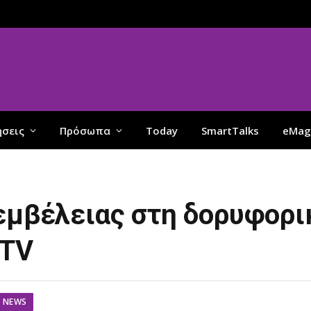
ήσεις
Πρόσωπα
Today
SmartTalks
eMag
 εμβέλειας στη δορυφορι
 TV
NEWS