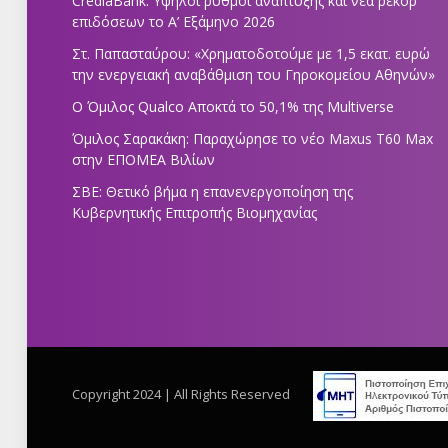
CrediaBank: Υψηλοί ρυθμοί ανάπτυξης και νέα ρεκόρ
επιδόσεων το Α’ Εξάμηνο 2026
Στ. Παπασταύρου: «Χρηματοδοτούμε με 1,5 εκατ. ευρώ
την ενεργειακή αναβάθμιση του Γηροκομείου Αθηνών»
Ο Όμιλος Qualco Αποκτά το 50,1% της Multiverse
Όμιλος Σαρακάκη: Παραχώρησε το νέο Maxus T60 Max
στην ΕΠΟΜΕΑ Βιλίων
ΣΒΕ: Θετικό βήμα η επανενεργοποίηση της
Κυβερνητικής Επιτροπής Βιομηχανίας
Copyright 2024 | All Rights Reserved