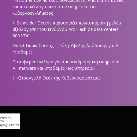
Το botnet των 40 εκατ. δολαρίων: AI, Android TV Boxes
και παιδικό λογισμικό στην υπηρεσία του
κυβερνοεγκλήματος
Η Schneider Electric παρουσιάζει πρωτοποριακή μελέτη
αξιολόγησης του κινδύνου Arc Flash σε data centers
800 VDC,
Direct Liquid Cooling – Ψύξη Υψηλής Απόδοσης για AI
Υποδομές
Το κυβερνοέγκλημα γίνεται συνδρομητική υπηρεσία:
AI, malware και υποδομές «ως υπηρεσία»
Η «Στρογγυλή Θεά» της Κυβερνοασφάλειας