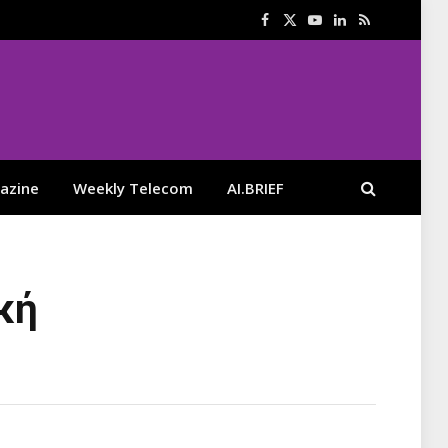
Facebook
X
YouTube
LinkedIn
RSS
(Twitter)
azine
Weekly Telecom
AI.BRIEF
κή