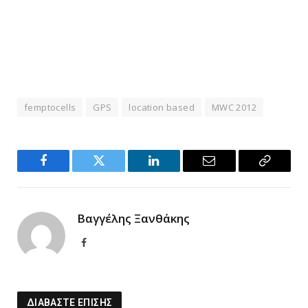
femptocells
GPS
location based
MWC 2012
Facebook
Twitter
LinkedIn
Email
Copy
Link
Βαγγέλης Ξανθάκης
Facebook
ΔΙΑΒΑΣΤΕ ΕΠΙΣΗΣ