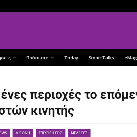
ήσεις
Πρόσωπα
Today
SmartTalks
eMag
ένες περιοχές το επόμε
στών κινητής
EWS
ΔΙΕΘΝΉ
ΕΠΙΧΕΙΡΉΣΕΙΣ
ΜΕΛΈΤΕΣ