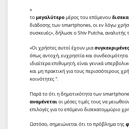
«
το
μεγαλύτερο
μέρος του επόμενου
δισεκ
διάδοσης των smartphones, οι εν λόγω χρή
συσκευές», δήλωσε ο Shiv Putcha, αναλυτής
«Οι χρήστες αυτοί έχουν μια
συγκεκριμένε
όπως αντοχή, ευχρηστία και συνδεσιμότητα.
ιδιαίτερα επιθυμητή, είναι γενικά υπερβολι
και μη πρακτική για τους περισσότερους χρ
κοινότητες “.
Παρά το ότι η δημοτικότητα των smartphon
αναμένεται
οι μέσες τιμές τους να μειωθού
επιλογές για το επόμενο δισεκατομμύριο χρ
Ωστόσο, σημειώνεται ότι το πρόβλημα της
φ