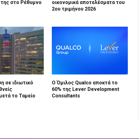
 της στο Ρέθυμνο
οικονομικά αποτελέσματα του
2ου τριμήνου 2026
η σε ιδιωτικό
Ο Όμιλος Qualco αποκτά το
θνείς
60% της Lever Development
μετά το Ταμείο
Consultants