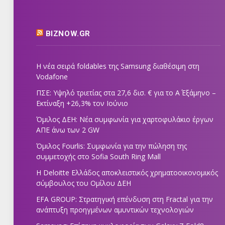
BIZNOW.GR
Η νέα σειρά foldables της Samsung διαθέσιμη στη
Vodafone
ΠΣΕ: Υψηλό τριετίας στα 27,6 δισ. € για το Α΄ Εξάμηνο –
Εκτίναξη +26,3% τον Ιούνιο
Όμιλος ΔΕΗ: Νέα συμφωνία για χαρτοφυλάκιο έργων
ΑΠΕ άνω των 2 GW
Όμιλος Fourlis: Συμφωνία για την πώληση της
συμμετοχής στο Sofia South Ring Mall
Η Deloitte Ελλάδος αποκλειστικός χρηματοοικονομικός
σύμβουλος του Ομίλου ΔΕΗ
EFA GROUP: Στρατηγική επένδυση στη Fractal για την
ανάπτυξη προηγμένων αμυντικών τεχνολογιών