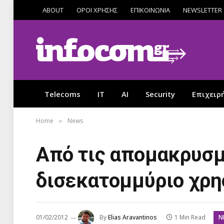
ABOUT
ΟΡΟΙ ΧΡΗΣΗΣ
ΕΠΙΚΟΙΝΩΝΙΑ
NEWSLETTER
Telecoms
IT
AI
Security
Επιχειρ
Home
News
»
Από τις απομακρυσμ
δισεκατομμύριο χρη
N
01/02/2012
By
Elias Aravantinos
1 Min Read