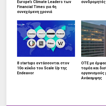
Europe’s Climate Leaders των
συνδρομητές
Financial Times για 4η
συνεχόμενη χρονιά
8 startups εντάσσονται στον
ΟΤΕ με έμφασ
10ο κύκλο του Scale Up της
τομέα και διε
Endeavor
οργανισμούς 
Ανάκαμψης