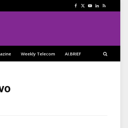
Facebook
X
YouTube
LinkedIn
RSS
(Twitter)
azine
Weekly Telecom
AI.BRIEF
νο