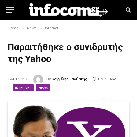
Home
News
Internet
»
»
Παραιτήθηκε ο συνιδρυτής
της Yahoo
19/01/2012
By
Βαγγέλης Ξανθάκης
1 Min Read
INTERNET
NEWS