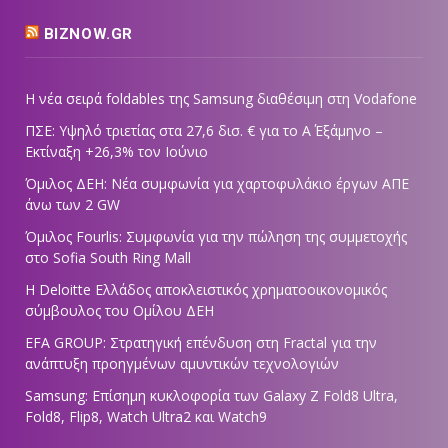
BIZNOW.GR
Η νέα σειρά foldables της Samsung διαθέσιμη στη Vodafone
ΠΣΕ: Υψηλό τριετίας στα 27,6 δισ. € για το Α΄ Εξάμηνο –
Εκτίναξη +26,3% τον Ιούνιο
Όμιλος ΔΕΗ: Νέα συμφωνία για χαρτοφυλάκιο έργων ΑΠΕ
άνω των 2 GW
Όμιλος Fourlis: Συμφωνία για την πώληση της συμμετοχής
στο Sofia South Ring Mall
Η Deloitte Ελλάδος αποκλειστικός χρηματοοικονομικός
σύμβουλος του Ομίλου ΔΕΗ
EFA GROUP: Στρατηγική επένδυση στη Fractal για την
ανάπτυξη προηγμένων αμυντικών τεχνολογιών
Samsung: Επίσημη κυκλοφορία των Galaxy Z Fold8 Ultra,
Fold8, Flip8, Watch Ultra2 και Watch9