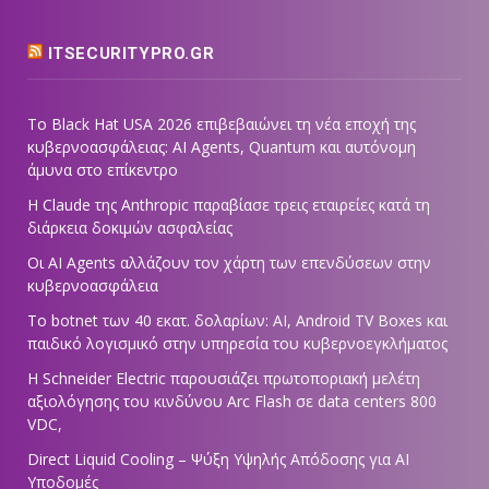
ITSECURITYPRO.GR
Το Black Hat USA 2026 επιβεβαιώνει τη νέα εποχή της
κυβερνοασφάλειας: AI Agents, Quantum και αυτόνομη
άμυνα στο επίκεντρο
Η Claude της Anthropic παραβίασε τρεις εταιρείες κατά τη
διάρκεια δοκιμών ασφαλείας
Οι AI Agents αλλάζουν τον χάρτη των επενδύσεων στην
κυβερνοασφάλεια
Το botnet των 40 εκατ. δολαρίων: AI, Android TV Boxes και
παιδικό λογισμικό στην υπηρεσία του κυβερνοεγκλήματος
Η Schneider Electric παρουσιάζει πρωτοποριακή μελέτη
αξιολόγησης του κινδύνου Arc Flash σε data centers 800
VDC,
Direct Liquid Cooling – Ψύξη Υψηλής Απόδοσης για AI
Υποδομές