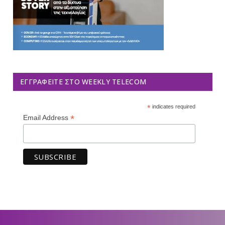
ΕΓΓΡΑΦΕΊΤΕ ΣΤΟ WEEKLY TELECOM
*
indicates required
*
Email Address