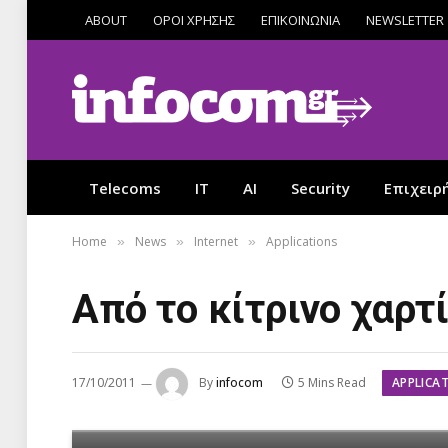
ABOUT
ΟΡΟΙ ΧΡΗΣΗΣ
ΕΠΙΚΟΙΝΩΝΙΑ
NEWSLETTER
Telecoms
IT
AI
Security
Επιχειρ
Home
News
Internet
Applications
»
»
»
Από το κίτρινο χαρτί
APPLICA
17/10/2011
By
infocom
5 Mins Read