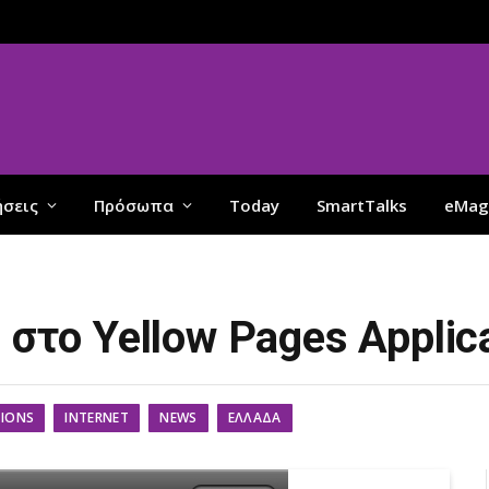
ήσεις
Πρόσωπα
Today
SmartTalks
eMag
 στο Yellow Pages Applic
TIONS
INTERNET
NEWS
ΕΛΛΆΔΑ