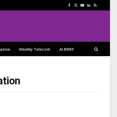
Facebook
X
YouTube
LinkedIn
RSS
(Twitter)
azine
Weekly Telecom
AI.BRIEF
ation