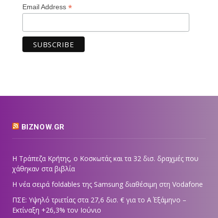
*
Email Address
BIZNOW.GR
Η Τράπεζα Κρήτης, ο Κοσκωτάς και τα 32 δισ. δραχμές που
χάθηκαν στα βιβλία
Η νέα σειρά foldables της Samsung διαθέσιμη στη Vodafone
ΠΣΕ: Υψηλό τριετίας στα 27,6 δισ. € για το Α΄ Εξάμηνο –
Εκτίναξη +26,3% τον Ιούνιο