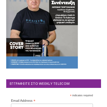
ΕΓΓΡΑΦΕΊΤΕ ΣΤΟ WEEKLY TELECOM
*
indicates required
*
Email Address