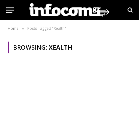
Home
Posts Tagged "Xealth"
»
BROWSING:
XEALTH