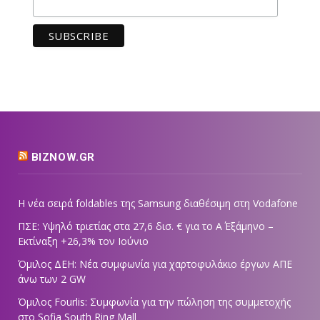
BIZNOW.GR
Η νέα σειρά foldables της Samsung διαθέσιμη στη Vodafone
ΠΣΕ: Υψηλό τριετίας στα 27,6 δισ. € για το Α΄ Εξάμηνο –
Εκτίναξη +26,3% τον Ιούνιο
Όμιλος ΔΕΗ: Νέα συμφωνία για χαρτοφυλάκιο έργων ΑΠΕ
άνω των 2 GW
Όμιλος Fourlis: Συμφωνία για την πώληση της συμμετοχής
στο Sofia South Ring Mall