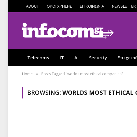
ABOUT
ΟΡΟΙ ΧΡΗΣΗΣ
ΕΠΙΚΟΙΝΩΝΙΑ
NEWSLETTER
Telecoms
IT
AI
Security
Επιχειρ
Home
Posts Tagged "worlds most ethical companies"
»
BROWSING:
WORLDS MOST ETHICAL