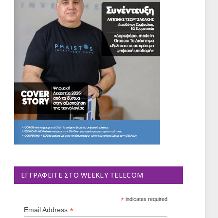
ΕΓΓΡΑΦΕΊΤΕ ΣΤΟ WEEKLY TELECOM
*
indicates required
*
Email Address