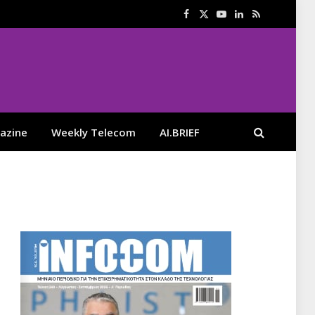
Facebook
X
YouTube
LinkedIn
RSS
(Twitter)
azine
Weekly Telecom
AI.BRIEF