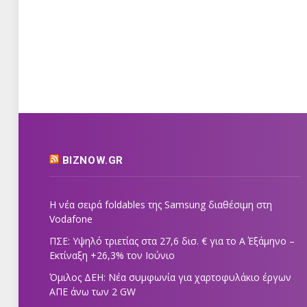
BIZNOW.GR
Η νέα σειρά foldables της Samsung διαθέσιμη στη
Vodafone
ΠΣΕ: Υψηλό τριετίας στα 27,6 δισ. € για το Α΄ Εξάμηνο –
Εκτίναξη +26,3% τον Ιούνιο
Όμιλος ΔΕΗ: Νέα συμφωνία για χαρτοφυλάκιο έργων
ΑΠΕ άνω των 2 GW