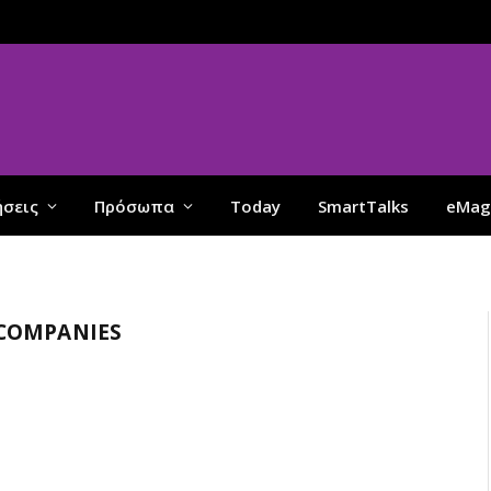
ήσεις
Πρόσωπα
Today
SmartTalks
eMag
 COMPANIES