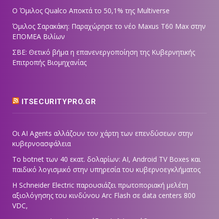
Ο Όμιλος Qualco Αποκτά το 50,1% της Multiverse
Όμιλος Σαρακάκη: Παραχώρησε το νέο Maxus T60 Max στην
ΕΠΟΜΕΑ Βιλίων
ΣΒΕ: Θετικό βήμα η επανενεργοποίηση της Κυβερνητικής
Επιτροπής Βιομηχανίας
ITSECURITYPRO.GR
Οι AI Agents αλλάζουν τον χάρτη των επενδύσεων στην
κυβερνοασφάλεια
Το botnet των 40 εκατ. δολαρίων: AI, Android TV Boxes και
παιδικό λογισμικό στην υπηρεσία του κυβερνοεγκλήματος
Η Schneider Electric παρουσιάζει πρωτοποριακή μελέτη
αξιολόγησης του κινδύνου Arc Flash σε data centers 800
VDC,