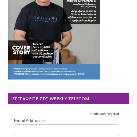
ΕΓΓΡΑΦΕΊΤΕ ΣΤΟ WEEKLY TELECOM
*
indicates required
*
Email Address