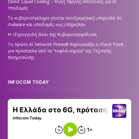
Direct Liquid Cooling – Ψύξη Υψηλής Απόδοσης για AI
Υποδομές
Το κυβερνοέγκλημα γίνεται συνδρομητική υπηρεσία: AI,
malware και υποδομές «ως υπηρεσία»
Η «Στρογγυλή Θεά» της Κυβερνοασφάλειας
Tο πρώτο AI Network Firewall παρουσιάζει η Check Point,
για προστασία από τα “τυφλά σημεία” της Τεχνητής
Νοημοσύνης
INFOCOM TODAY