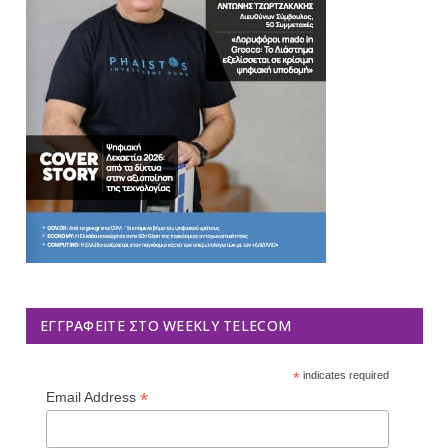
ΕΓΓΡΑΦΕΊΤΕ ΣΤΟ WEEKLY TELECOM
*
indicates required
*
Email Address