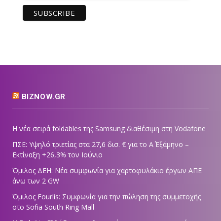
BIZNOW.GR
Η νέα σειρά foldables της Samsung διαθέσιμη στη Vodafone
ΠΣΕ: Υψηλό τριετίας στα 27,6 δισ. € για το Α΄ Εξάμηνο –
Εκτίναξη +26,3% τον Ιούνιο
Όμιλος ΔΕΗ: Νέα συμφωνία για χαρτοφυλάκιο έργων ΑΠΕ
άνω των 2 GW
Όμιλος Fourlis: Συμφωνία για την πώληση της συμμετοχής
στο Sofia South Ring Mall