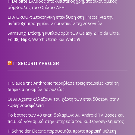
Η Deloitte Ελλάδος αποκλειστικός χρηματοοικονομικός
σύμβουλος του Ομίλου ΔΕΗ
EFA GROUP: Στρατηγική επένδυση στη Fractal για την
ανάπτυξη προηγμένων αμυντικών τεχνολογιών
Samsung: Επίσημη κυκλοφορία των Galaxy Z Fold8 Ultra,
Fold8, Flip8, Watch Ultra2 και Watch9
ITSECURITYPRO.GR
Η Claude της Anthropic παραβίασε τρεις εταιρείες κατά τη
διάρκεια δοκιμών ασφαλείας
Οι AI Agents αλλάζουν τον χάρτη των επενδύσεων στην
κυβερνοασφάλεια
Το botnet των 40 εκατ. δολαρίων: AI, Android TV Boxes και
παιδικό λογισμικό στην υπηρεσία του κυβερνοεγκλήματος
Η Schneider Electric παρουσιάζει πρωτοποριακή μελέτη