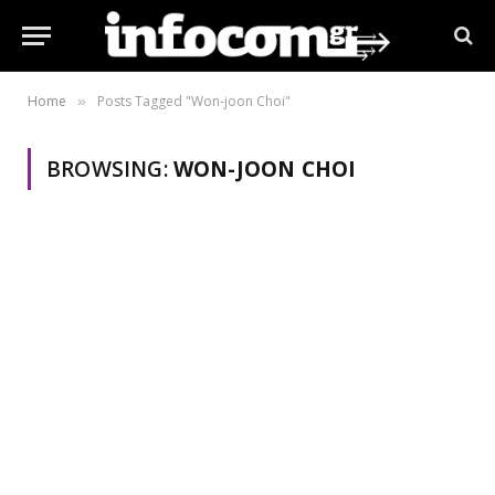
Home
Posts Tagged "Won-joon Choi"
»
BROWSING:
WON-JOON CHOI