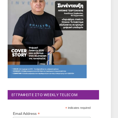
ΕΓΓΡΑΦΕΊΤΕ ΣΤΟ WEEKLY TELECOM
*
indicates required
*
Email Address