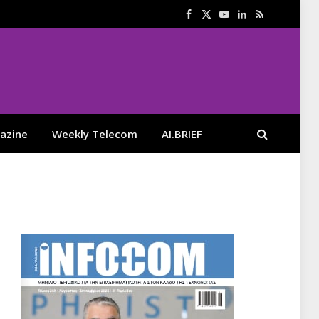
Facebook
X
YouTube
LinkedIn
RSS
(Twitter)
azine
Weekly Telecom
AI.BRIEF