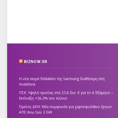
BIZNOW.GR
Η νέα σειρά foldables της Samsung διαθέσιμη στη
Vodafone
ΠΣΕ: Υψηλό τριετίας στα 27,6 δισ. € για το Α΄ Εξάμηνο –
Εκτίναξη +26,3% τον Ιούνιο
Όμιλος ΔΕΗ: Νέα συμφωνία για χαρτοφυλάκιο έργων
ΑΠΕ άνω των 2 GW