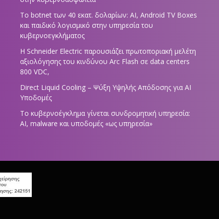
Το botnet των 40 εκατ. δολαρίων: AI, Android TV Boxes
και παιδικό λογισμικό στην υπηρεσία του
κυβερνοεγκλήματος
Η Schneider Electric παρουσιάζει πρωτοποριακή μελέτη
αξιολόγησης του κινδύνου Arc Flash σε data centers
800 VDC,
Direct Liquid Cooling – Ψύξη Υψηλής Απόδοσης για AI
Υποδομές
Το κυβερνοέγκλημα γίνεται συνδρομητική υπηρεσία:
AI, malware και υποδομές «ως υπηρεσία»