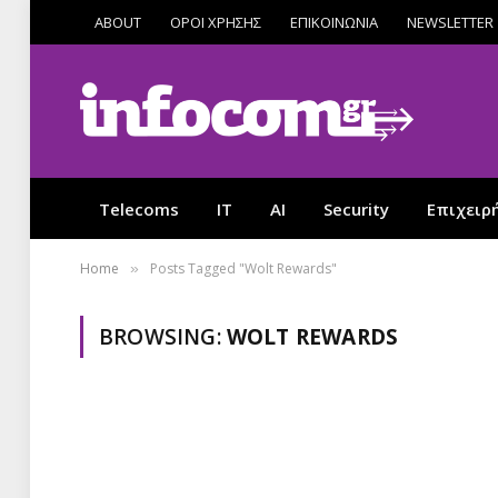
ABOUT
ΟΡΟΙ ΧΡΗΣΗΣ
ΕΠΙΚΟΙΝΩΝΙΑ
NEWSLETTER
Telecoms
IT
AI
Security
Επιχειρ
Home
Posts Tagged "Wolt Rewards"
»
BROWSING:
WOLT REWARDS