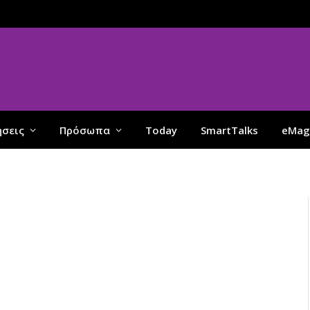
ήσεις
Πρόσωπα
Today
SmartTalks
eMag