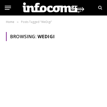
Home
Posts Tagged "WeDigi"
»
BROWSING:
WEDIGI