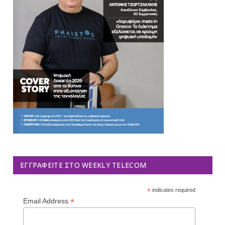
ΕΓΓΡΑΦΕΊΤΕ ΣΤΟ WEEKLY TELECOM
*
indicates required
*
Email Address