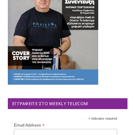
ΕΓΓΡΑΦΕΊΤΕ ΣΤΟ WEEKLY TELECOM
*
indicates required
*
Email Address