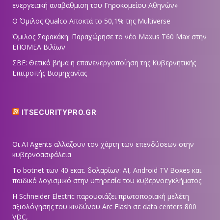
ενεργειακή αναβάθμιση του Γηροκομείου Αθηνών»
Ο Όμιλος Qualco Αποκτά το 50,1% της Multiverse
Όμιλος Σαρακάκη: Παραχώρησε το νέο Maxus T60 Max στην
ΕΠΟΜΕΑ Βιλίων
ΣΒΕ: Θετικό βήμα η επανενεργοποίηση της Κυβερνητικής
Επιτροπής Βιομηχανίας
ITSECURITYPRO.GR
Οι AI Agents αλλάζουν τον χάρτη των επενδύσεων στην
κυβερνοασφάλεια
Το botnet των 40 εκατ. δολαρίων: AI, Android TV Boxes και
παιδικό λογισμικό στην υπηρεσία του κυβερνοεγκλήματος
Η Schneider Electric παρουσιάζει πρωτοποριακή μελέτη
αξιολόγησης του κινδύνου Arc Flash σε data centers 800
VDC,