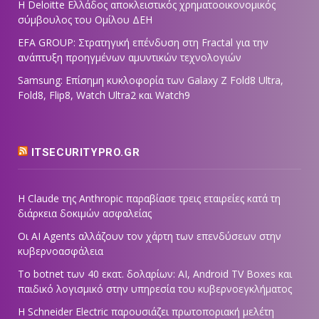
Η Deloitte Ελλάδος αποκλειστικός χρηματοοικονομικός
σύμβουλος του Ομίλου ΔΕΗ
EFA GROUP: Στρατηγική επένδυση στη Fractal για την
ανάπτυξη προηγμένων αμυντικών τεχνολογιών
Samsung: Επίσημη κυκλοφορία των Galaxy Z Fold8 Ultra,
Fold8, Flip8, Watch Ultra2 και Watch9
ITSECURITYPRO.GR
Η Claude της Anthropic παραβίασε τρεις εταιρείες κατά τη
διάρκεια δοκιμών ασφαλείας
Οι AI Agents αλλάζουν τον χάρτη των επενδύσεων στην
κυβερνοασφάλεια
Το botnet των 40 εκατ. δολαρίων: AI, Android TV Boxes και
παιδικό λογισμικό στην υπηρεσία του κυβερνοεγκλήματος
Η Schneider Electric παρουσιάζει πρωτοποριακή μελέτη