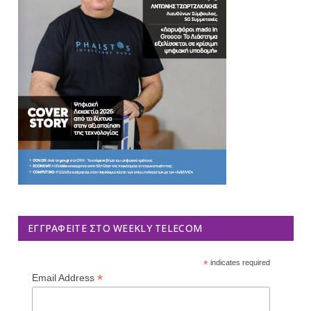
ΕΓΓΡΑΦΕΊΤΕ ΣΤΟ WEEKLY TELECOM
*
indicates required
*
Email Address