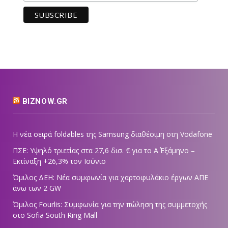
BIZNOW.GR
Η νέα σειρά foldables της Samsung διαθέσιμη στη Vodafone
ΠΣΕ: Υψηλό τριετίας στα 27,6 δισ. € για το Α΄ Εξάμηνο –
Εκτίναξη +26,3% τον Ιούνιο
Όμιλος ΔΕΗ: Νέα συμφωνία για χαρτοφυλάκιο έργων ΑΠΕ
άνω των 2 GW
Όμιλος Fourlis: Συμφωνία για την πώληση της συμμετοχής
στο Sofia South Ring Mall