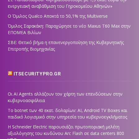
ενεργειακή αναβάθμιση του Γηροκομείου Αθηνών»
Ο Όμιλος Qualco Αποκτά το 50,1% της Multiverse
Όμιλος Σαρακάκη: Παραχώρησε το νέο Maxus T60 Max στην
ΕΠΟΜΕΑ Βιλίων
ΣΒΕ: Θετικό βήμα η επανενεργοποίηση της Κυβερνητικής
Επιτροπής Βιομηχανίας
ITSECURITYPRO.GR
Οι AI Agents αλλάζουν τον χάρτη των επενδύσεων στην
κυβερνοασφάλεια
Το botnet των 40 εκατ. δολαρίων: AI, Android TV Boxes και
παιδικό λογισμικό στην υπηρεσία του κυβερνοεγκλήματος
Η Schneider Electric παρουσιάζει πρωτοποριακή μελέτη
αξιολόγησης του κινδύνου Arc Flash σε data centers 800