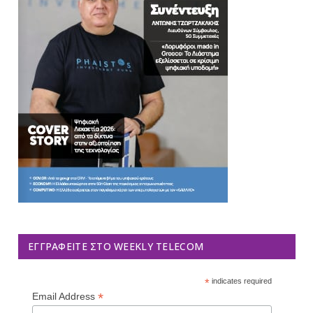
ΕΓΓΡΑΦΕΊΤΕ ΣΤΟ WEEKLY TELECOM
*
indicates required
*
Email Address