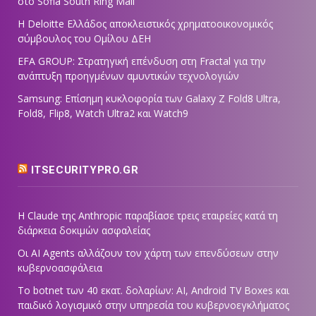
στο Sofia South Ring Mall
Η Deloitte Ελλάδος αποκλειστικός χρηματοοικονομικός
σύμβουλος του Ομίλου ΔΕΗ
EFA GROUP: Στρατηγική επένδυση στη Fractal για την
ανάπτυξη προηγμένων αμυντικών τεχνολογιών
Samsung: Επίσημη κυκλοφορία των Galaxy Z Fold8 Ultra,
Fold8, Flip8, Watch Ultra2 και Watch9
ITSECURITYPRO.GR
Η Claude της Anthropic παραβίασε τρεις εταιρείες κατά τη
διάρκεια δοκιμών ασφαλείας
Οι AI Agents αλλάζουν τον χάρτη των επενδύσεων στην
κυβερνοασφάλεια
Το botnet των 40 εκατ. δολαρίων: AI, Android TV Boxes και
παιδικό λογισμικό στην υπηρεσία του κυβερνοεγκλήματος