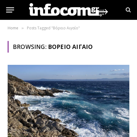
Home
Posts Tagged "Βόρειο Αιγαίο"
»
BROWSING:
ΒΌΡΕΙΟ ΑΙΓΑΊΟ