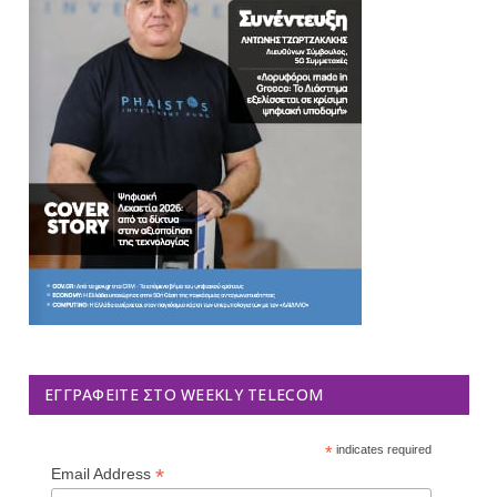
ΕΓΓΡΑΦΕΊΤΕ ΣΤΟ WEEKLY TELECOM
*
indicates required
*
Email Address