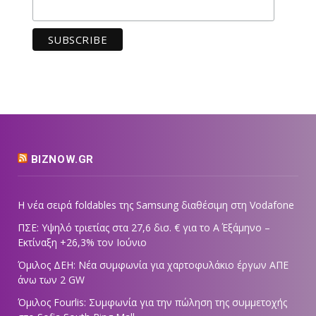
BIZNOW.GR
Η νέα σειρά foldables της Samsung διαθέσιμη στη Vodafone
ΠΣΕ: Υψηλό τριετίας στα 27,6 δισ. € για το Α΄ Εξάμηνο –
Εκτίναξη +26,3% τον Ιούνιο
Όμιλος ΔΕΗ: Νέα συμφωνία για χαρτοφυλάκιο έργων ΑΠΕ
άνω των 2 GW
Όμιλος Fourlis: Συμφωνία για την πώληση της συμμετοχής