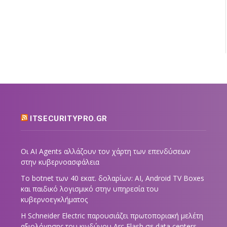
ITSECURITYPRO.GR
Οι AI Agents αλλάζουν τον χάρτη των επενδύσεων
στην κυβερνοασφάλεια
Το botnet των 40 εκατ. δολαρίων: AI, Android TV Boxes
και παιδικό λογισμικό στην υπηρεσία του
κυβερνοεγκλήματος
Η Schneider Electric παρουσιάζει πρωτοποριακή μελέτη
αξιολόγησης του κινδύνου Arc Flash σε data centers