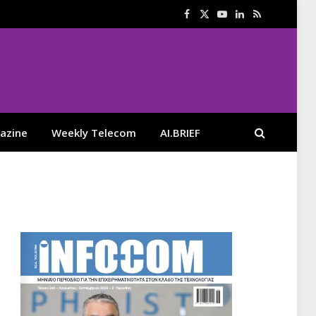
Facebook
X
YouTube
LinkedIn
RSS
(Twitter)
azine
Weekly Telecom
AI.BRIEF