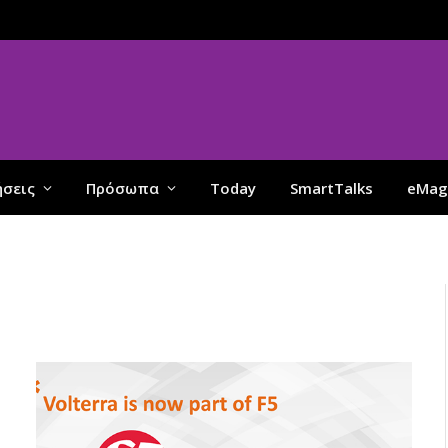
ήσεις
Πρόσωπα
Today
SmartTalks
eMag