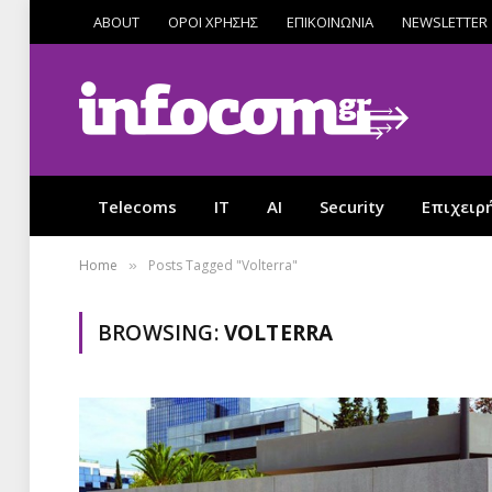
ABOUT
ΟΡΟΙ ΧΡΗΣΗΣ
ΕΠΙΚΟΙΝΩΝΙΑ
NEWSLETTER
Telecoms
IT
AI
Security
Επιχειρ
Home
Posts Tagged "Volterra"
»
BROWSING:
VOLTERRA