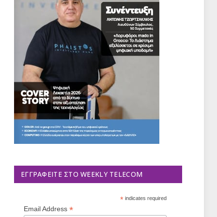
ΕΓΓΡΑΦΕΊΤΕ ΣΤΟ WEEKLY TELECOM
*
indicates required
*
Email Address