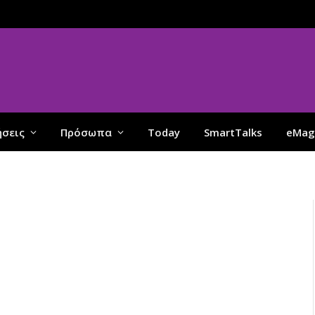
ήσεις
Πρόσωπα
Today
SmartTalks
eMag