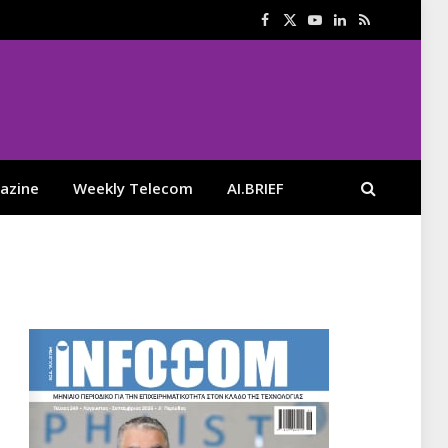
Facebook
X
YouTube
LinkedIn
RSS
(Twitter)
azine
Weekly Telecom
AI.BRIEF