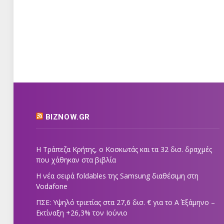
BIZNOW.GR
Η Τράπεζα Κρήτης, ο Κοσκωτάς και τα 32 δισ. δραχμές
που χάθηκαν στα βιβλία
Η νέα σειρά foldables της Samsung διαθέσιμη στη
Vodafone
ΠΣΕ: Υψηλό τριετίας στα 27,6 δισ. € για το Α΄ Εξάμηνο –
Εκτίναξη +26,3% τον Ιούνιο