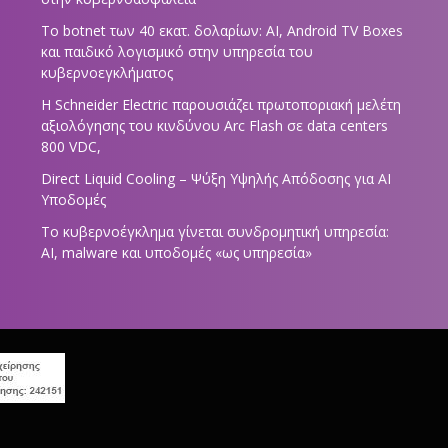
Το botnet των 40 εκατ. δολαρίων: AI, Android TV Boxes
και παιδικό λογισμικό στην υπηρεσία του
κυβερνοεγκλήματος
Η Schneider Electric παρουσιάζει πρωτοποριακή μελέτη
αξιολόγησης του κινδύνου Arc Flash σε data centers
800 VDC,
Direct Liquid Cooling – Ψύξη Υψηλής Απόδοσης για AI
Υποδομές
Το κυβερνοέγκλημα γίνεται συνδρομητική υπηρεσία:
AI, malware και υποδομές «ως υπηρεσία»