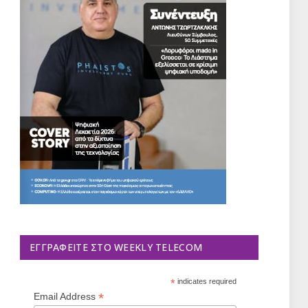
ΕΓΓΡΑΦΕΊΤΕ ΣΤΟ WEEKLY TELECOM
*
indicates required
*
Email Address