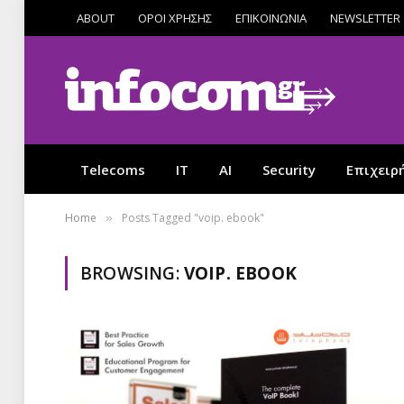
ABOUT
ΟΡΟΙ ΧΡΗΣΗΣ
ΕΠΙΚΟΙΝΩΝΙΑ
NEWSLETTER
Telecoms
IT
AI
Security
Επιχειρ
Home
Posts Tagged "voip. ebook"
»
BROWSING:
VOIP. EBOOK