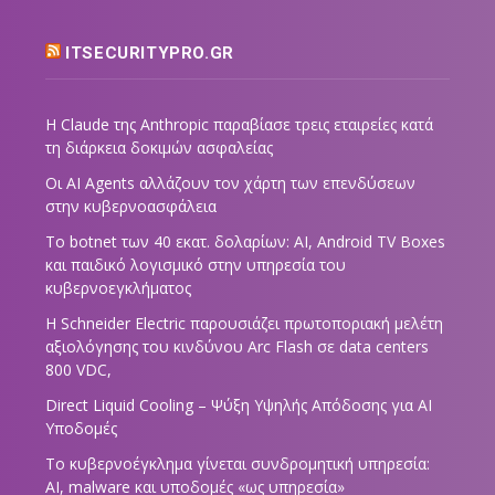
ITSECURITYPRO.GR
Η Claude της Anthropic παραβίασε τρεις εταιρείες κατά
τη διάρκεια δοκιμών ασφαλείας
Οι AI Agents αλλάζουν τον χάρτη των επενδύσεων
στην κυβερνοασφάλεια
Το botnet των 40 εκατ. δολαρίων: AI, Android TV Boxes
και παιδικό λογισμικό στην υπηρεσία του
κυβερνοεγκλήματος
Η Schneider Electric παρουσιάζει πρωτοποριακή μελέτη
αξιολόγησης του κινδύνου Arc Flash σε data centers
800 VDC,
Direct Liquid Cooling – Ψύξη Υψηλής Απόδοσης για AI
Υποδομές
Το κυβερνοέγκλημα γίνεται συνδρομητική υπηρεσία:
AI, malware και υποδομές «ως υπηρεσία»