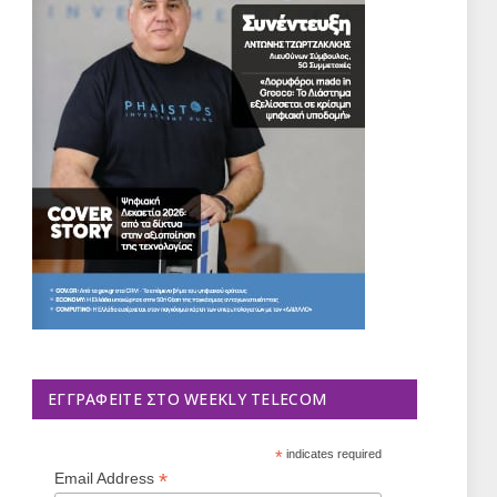
ΕΓΓΡΑΦΕΊΤΕ ΣΤΟ WEEKLY TELECOM
*
indicates required
*
Email Address