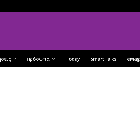
ήσεις
Πρόσωπα
Today
SmartTalks
eMag