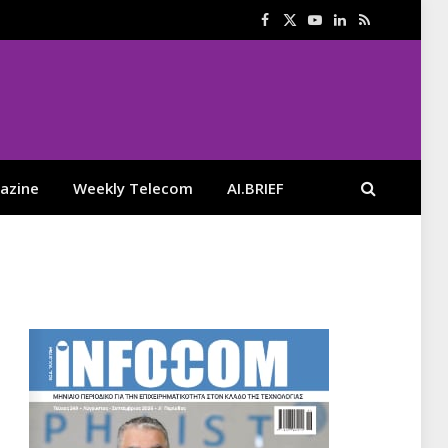
Facebook
X
YouTube
LinkedIn
RSS
(Twitter)
azine
Weekly Telecom
AI.BRIEF