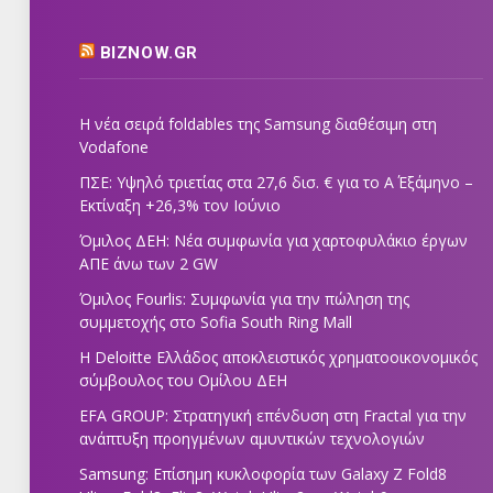
BIZNOW.GR
Η νέα σειρά foldables της Samsung διαθέσιμη στη
Vodafone
ΠΣΕ: Υψηλό τριετίας στα 27,6 δισ. € για το Α΄ Εξάμηνο –
Εκτίναξη +26,3% τον Ιούνιο
Όμιλος ΔΕΗ: Νέα συμφωνία για χαρτοφυλάκιο έργων
ΑΠΕ άνω των 2 GW
Όμιλος Fourlis: Συμφωνία για την πώληση της
συμμετοχής στο Sofia South Ring Mall
Η Deloitte Ελλάδος αποκλειστικός χρηματοοικονομικός
σύμβουλος του Ομίλου ΔΕΗ
EFA GROUP: Στρατηγική επένδυση στη Fractal για την
ανάπτυξη προηγμένων αμυντικών τεχνολογιών
Samsung: Επίσημη κυκλοφορία των Galaxy Z Fold8