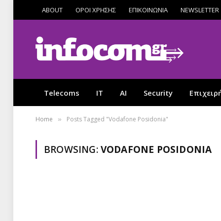
ABOUT
ΟΡΟΙ ΧΡΗΣΗΣ
ΕΠΙΚΟΙΝΩΝΙΑ
NEWSLETTER
Telecoms
IT
AI
Security
Επιχειρ
Home
Posts Tagged "Vodafone Posidonia"
»
BROWSING:
VODAFONE POSIDONIA