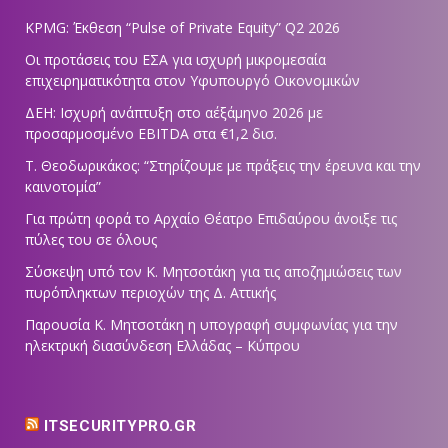
KPMG: Έκθεση “Pulse of Private Equity” Q2 2026
Οι προτάσεις του ΕΣΑ για ισχυρή μικρομεσαία
επιχειρηματικότητα στον Υφυπουργό Οικονομικών
ΔΕΗ: Ισχυρή ανάπτυξη στο α΄εξάμηνο 2026 με
προσαρμοσμένο EBITDA στα €1,2 δισ.
Τ. Θεοδωρικάκος: “Στηρίζουμε με πράξεις την έρευνα και την
καινοτομία”
Για πρώτη φορά το Αρχαίο Θέατρο Επιδαύρου άνοιξε τις
πύλες του σε όλους
Σύσκεψη υπό τον Κ. Μητσοτάκη για τις αποζημιώσεις των
πυρόπληκτων περιοχών της Δ. Αττικής
Παρουσία Κ. Μητσοτάκη η υπογραφή συμφωνίας για την
ηλεκτρική διασύνδεση Ελλάδας – Κύπρου
ITSECURITYPRO.GR