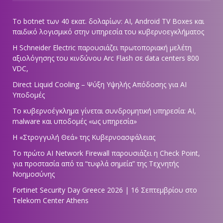
Το botnet των 40 εκατ. δολαρίων: AI, Android TV Boxes και
παιδικό λογισμικό στην υπηρεσία του κυβερνοεγκλήματος
Η Schneider Electric παρουσιάζει πρωτοποριακή μελέτη
αξιολόγησης του κινδύνου Arc Flash σε data centers 800
VDC,
Direct Liquid Cooling – Ψύξη Υψηλής Απόδοσης για AI
Υποδομές
Το κυβερνοέγκλημα γίνεται συνδρομητική υπηρεσία: AI,
malware και υποδομές «ως υπηρεσία»
Η «Στρογγυλή Θεά» της Κυβερνοασφάλειας
Tο πρώτο AI Network Firewall παρουσιάζει η Check Point,
για προστασία από τα “τυφλά σημεία” της Τεχνητής
Νοημοσύνης
Fortinet Security Day Greece 2026 | 16 Σεπτεμβρίου στο
Telekom Center Athens