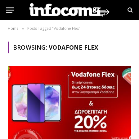
Home
Posts Tagged "Vodafone Flex"
»
BROWSING:
VODAFONE FLEX