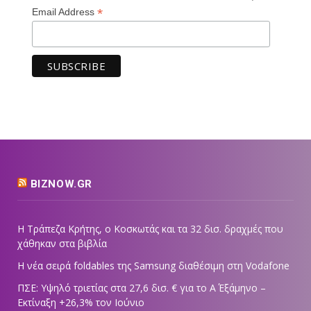
*
Email Address
BIZNOW.GR
Η Τράπεζα Κρήτης, ο Κοσκωτάς και τα 32 δισ. δραχμές που
χάθηκαν στα βιβλία
Η νέα σειρά foldables της Samsung διαθέσιμη στη Vodafone
ΠΣΕ: Υψηλό τριετίας στα 27,6 δισ. € για το Α΄ Εξάμηνο –
Εκτίναξη +26,3% τον Ιούνιο