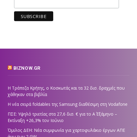
BIZNOW.GR
Η Τράπεζα Κρήτης, ο Κοσκωτάς και τα 32 δισ. δραχμές που
χάθηκαν στα βιβλία
Η νέα σειρά foldables της Samsung διαθέσιμη στη Vodafone
ΠΣΕ: Υψηλό τριετίας στα 27,6 δισ. € για το Α΄ Εξάμηνο –
Εκτίναξη +26,3% τον Ιούνιο
Όμιλος ΔΕΗ: Νέα συμφωνία για χαρτοφυλάκιο έργων ΑΠΕ
άνω των 2 GW