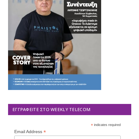
ΕΓΓΡΑΦΕΊΤΕ ΣΤΟ WEEKLY TELECOM
*
indicates required
*
Email Address