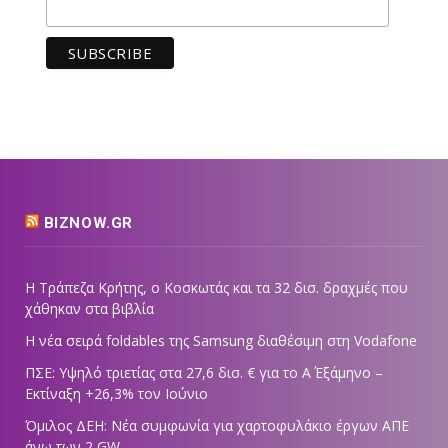
BIZNOW.GR
Η Τράπεζα Κρήτης, ο Κοσκωτάς και τα 32 δισ. δραχμές που
χάθηκαν στα βιβλία
Η νέα σειρά foldables της Samsung διαθέσιμη στη Vodafone
ΠΣΕ: Υψηλό τριετίας στα 27,6 δισ. € για το Α΄ Εξάμηνο –
Εκτίναξη +26,3% τον Ιούνιο
Όμιλος ΔΕΗ: Νέα συμφωνία για χαρτοφυλάκιο έργων ΑΠΕ
άνω των 2 GW