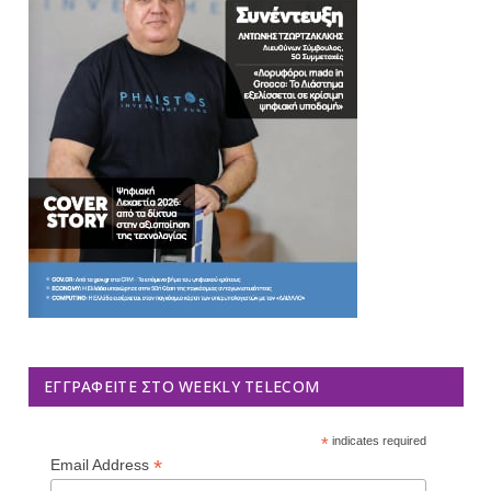
ΕΓΓΡΑΦΕΊΤΕ ΣΤΟ WEEKLY TELECOM
*
indicates required
*
Email Address