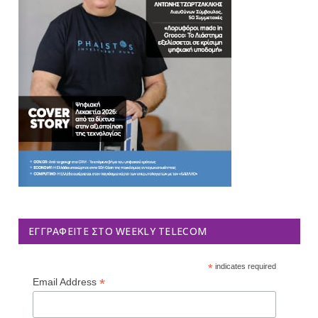
ΕΓΓΡΑΦΕΊΤΕ ΣΤΟ WEEKLY TELECOM
*
indicates required
*
Email Address