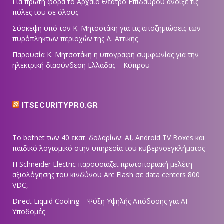
Για πρώτη φορά το Αρχαίο Θέατρο Επιδαύρου άνοιξε τις
πύλες του σε όλους
Σύσκεψη υπό τον Κ. Μητσοτάκη για τις αποζημιώσεις των
πυρόπληκτων περιοχών της Δ. Αττικής
Παρουσία Κ. Μητσοτάκη η υπογραφή συμφωνίας για την
ηλεκτρική διασύνδεση Ελλάδας – Κύπρου
ITSECURITYPRO.GR
Το botnet των 40 εκατ. δολαρίων: AI, Android TV Boxes και
παιδικό λογισμικό στην υπηρεσία του κυβερνοεγκλήματος
Η Schneider Electric παρουσιάζει πρωτοποριακή μελέτη
αξιολόγησης του κινδύνου Arc Flash σε data centers 800
VDC,
Direct Liquid Cooling – Ψύξη Υψηλής Απόδοσης για AI
Υποδομές