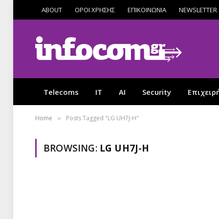
ABOUT
ΟΡΟΙ ΧΡΗΣΗΣ
ΕΠΙΚΟΙΝΩΝΙΑ
NEWSLETTER
Telecoms
IT
AI
Security
Επιχειρ
Home
Posts Tagged "LG UH7J-H"
»
BROWSING:
LG UH7J-H