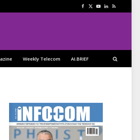
Facebook
X
YouTube
LinkedIn
RSS
(Twitter)
azine
Weekly Telecom
AI.BRIEF