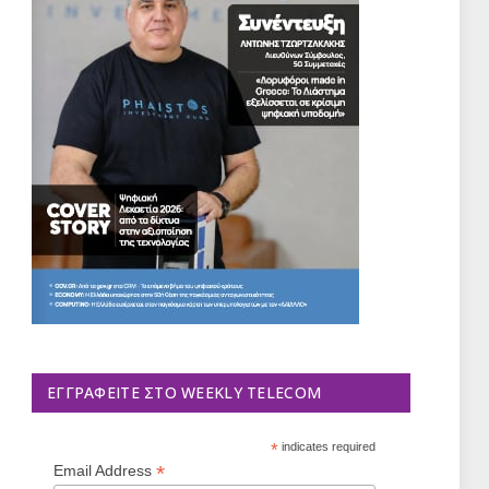
ΕΓΓΡΑΦΕΊΤΕ ΣΤΟ WEEKLY TELECOM
*
indicates required
*
Email Address