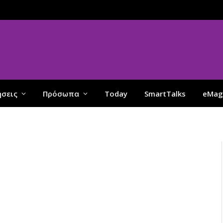
ήσεις
Πρόσωπα
Today
SmartTalks
eMag