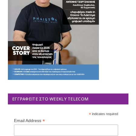
ΕΓΓΡΑΦΕΊΤΕ ΣΤΟ WEEKLY TELECOM
*
indicates required
*
Email Address