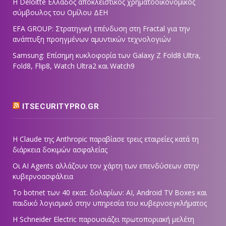
Η Deloitte Ελλάδος αποκλειστικός χρηματοοικονομικός
σύμβουλος του Ομίλου ΔΕΗ
EFA GROUP: Στρατηγική επένδυση στη Fractal για την
ανάπτυξη προηγμένων αμυντικών τεχνολογιών
Samsung: Επίσημη κυκλοφορία των Galaxy Z Fold8 Ultra,
Fold8, Flip8, Watch Ultra2 και Watch9
ITSECURITYPRO.GR
Η Claude της Anthropic παραβίασε τρεις εταιρείες κατά τη
διάρκεια δοκιμών ασφαλείας
Οι AI Agents αλλάζουν τον χάρτη των επενδύσεων στην
κυβερνοασφάλεια
Το botnet των 40 εκατ. δολαρίων: AI, Android TV Boxes και
παιδικό λογισμικό στην υπηρεσία του κυβερνοεγκλήματος
Η Schneider Electric παρουσιάζει πρωτοποριακή μελέτη