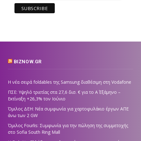
BIZNOW.GR
Η νέα σειρά foldables της Samsung διαθέσιμη στη Vodafone
ΠΣΕ: Υψηλό τριετίας στα 27,6 δισ. € για το Α΄ Εξάμηνο –
Εκτίναξη +26,3% τον Ιούνιο
Όμιλος ΔΕΗ: Νέα συμφωνία για χαρτοφυλάκιο έργων ΑΠΕ
άνω των 2 GW
Όμιλος Fourlis: Συμφωνία για την πώληση της συμμετοχής
στο Sofia South Ring Mall