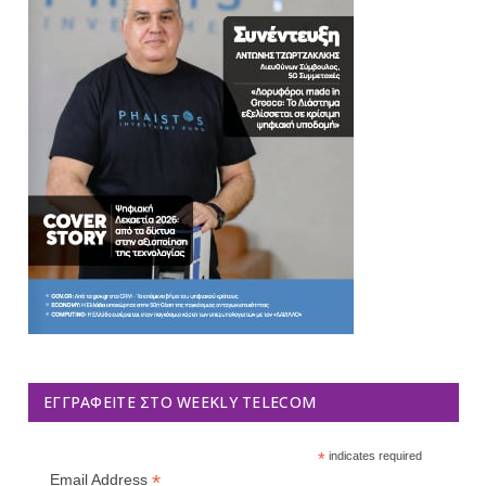
ΕΓΓΡΑΦΕΊΤΕ ΣΤΟ WEEKLY TELECOM
*
indicates required
*
Email Address