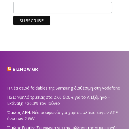
BIZNOW.GR
Η νέα σειρά foldables της Samsung διαθέσιμη στη Vodafone
ΠΣΕ: Υψηλό τριετίας στα 27,6 δισ. € για το Α΄ Εξάμηνο –
Εκτίναξη +26,3% τον Ιούνιο
Όμιλος ΔΕΗ: Νέα συμφωνία για χαρτοφυλάκιο έργων ΑΠΕ
άνω των 2 GW
Όμιλος Fourlis: Συμφωνία για την πώληση της συμμετοχής