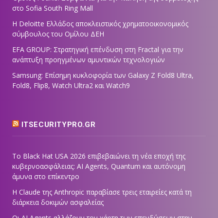
στο Sofia South Ring Mall
Η Deloitte Ελλάδος αποκλειστικός χρηματοοικονομικός
σύμβουλος του Ομίλου ΔΕΗ
EFA GROUP: Στρατηγική επένδυση στη Fractal για την
ανάπτυξη προηγμένων αμυντικών τεχνολογιών
Samsung: Επίσημη κυκλοφορία των Galaxy Z Fold8 Ultra,
Fold8, Flip8, Watch Ultra2 και Watch9
ITSECURITYPRO.GR
Το Black Hat USA 2026 επιβεβαιώνει τη νέα εποχή της
κυβερνοασφάλειας: AI Agents, Quantum και αυτόνομη
άμυνα στο επίκεντρο
Η Claude της Anthropic παραβίασε τρεις εταιρείες κατά τη
διάρκεια δοκιμών ασφαλείας
Οι AI Agents αλλάζουν τον χάρτη των επενδύσεων στην