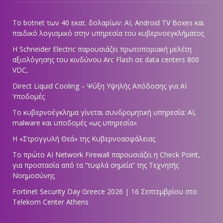
Το botnet των 40 εκατ. δολαρίων: AI, Android TV Boxes και
παιδικό λογισμικό στην υπηρεσία του κυβερνοεγκλήματος
Η Schneider Electric παρουσιάζει πρωτοποριακή μελέτη
αξιολόγησης του κινδύνου Arc Flash σε data centers 800
VDC,
Direct Liquid Cooling – Ψύξη Υψηλής Απόδοσης για AI
Υποδομές
Το κυβερνοέγκλημα γίνεται συνδρομητική υπηρεσία: AI,
malware και υποδομές «ως υπηρεσία»
Η «Στρογγυλή Θεά» της Κυβερνοασφάλειας
Tο πρώτο AI Network Firewall παρουσιάζει η Check Point,
για προστασία από τα “τυφλά σημεία” της Τεχνητής
Νοημοσύνης
Fortinet Security Day Greece 2026 | 16 Σεπτεμβρίου στο
Telekom Center Athens