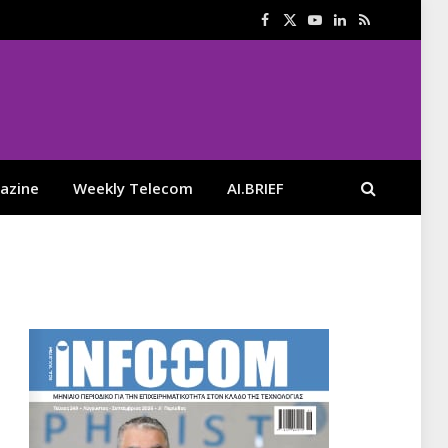
Facebook
X
YouTube
LinkedIn
RSS
(Twitter)
azine
Weekly Telecom
AI.BRIEF