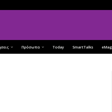
ήσεις
Πρόσωπα
Today
SmartTalks
eMag