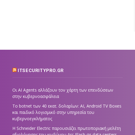
ITSECURITYPRO.GR
Οι AI Agents αλλάζουν τον χάρτη των επενδύσεων
στην κυβερνοασφάλεια
Το botnet των 40 εκατ. δολαρίων: AI, Android TV Boxes
και παιδικό λογισμικό στην υπηρεσία του
κυβερνοεγκλήματος
Η Schneider Electric παρουσιάζει πρωτοποριακή μελέτη
αξιολόγησης του κινδύνου Arc Flash σε data centers