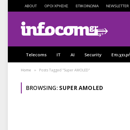
ABOUT
ΟΡΟΙ ΧΡΗΣΗΣ
ΕΠΙΚΟΙΝΩΝΙΑ
NEWSLETTER
Telecoms
IT
AI
Security
Επιχειρ
Home
Posts Tagged "Super AMOLED"
»
BROWSING:
SUPER AMOLED