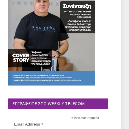
ΕΓΓΡΑΦΕΊΤΕ ΣΤΟ WEEKLY TELECOM
*
indicates required
*
Email Address