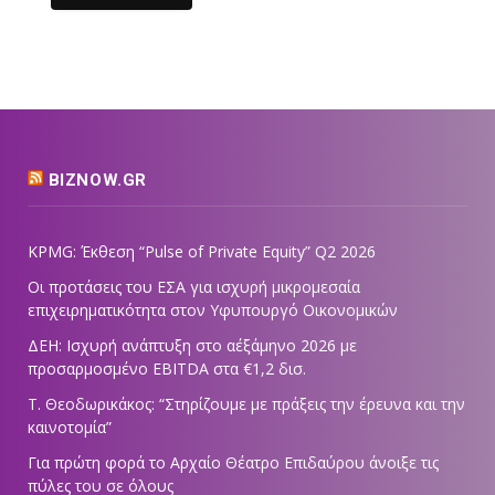
BIZNOW.GR
KPMG: Έκθεση “Pulse of Private Equity” Q2 2026
Οι προτάσεις του ΕΣΑ για ισχυρή μικρομεσαία
επιχειρηματικότητα στον Υφυπουργό Οικονομικών
ΔΕΗ: Ισχυρή ανάπτυξη στο α΄εξάμηνο 2026 με
προσαρμοσμένο EBITDA στα €1,2 δισ.
Τ. Θεοδωρικάκος: “Στηρίζουμε με πράξεις την έρευνα και την
καινοτομία”
Για πρώτη φορά το Αρχαίο Θέατρο Επιδαύρου άνοιξε τις
πύλες του σε όλους