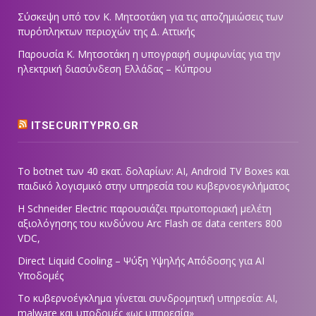
Σύσκεψη υπό τον Κ. Μητσοτάκη για τις αποζημιώσεις των
πυρόπληκτων περιοχών της Δ. Αττικής
Παρουσία Κ. Μητσοτάκη η υπογραφή συμφωνίας για την
ηλεκτρική διασύνδεση Ελλάδας – Κύπρου
ITSECURITYPRO.GR
Το botnet των 40 εκατ. δολαρίων: AI, Android TV Boxes και
παιδικό λογισμικό στην υπηρεσία του κυβερνοεγκλήματος
Η Schneider Electric παρουσιάζει πρωτοποριακή μελέτη
αξιολόγησης του κινδύνου Arc Flash σε data centers 800
VDC,
Direct Liquid Cooling – Ψύξη Υψηλής Απόδοσης για AI
Υποδομές
Το κυβερνοέγκλημα γίνεται συνδρομητική υπηρεσία: AI,
malware και υποδομές «ως υπηρεσία»