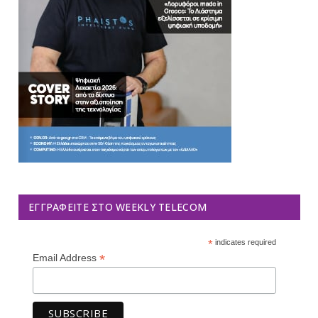
ΕΓΓΡΑΦΕΊΤΕ ΣΤΟ WEEKLY TELECOM
*
indicates required
*
Email Address