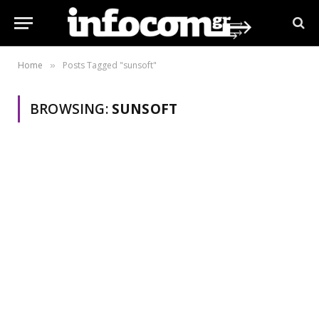
Home
Posts Tagged "sunsoft"
»
BROWSING:
SUNSOFT