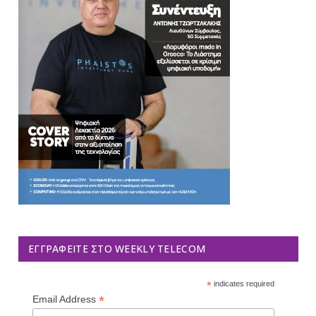
ΕΓΓΡΑΦΕΊΤΕ ΣΤΟ WEEKLY TELECOM
*
indicates required
*
Email Address