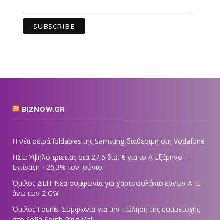
BIZNOW.GR
Η νέα σειρά foldables της Samsung διαθέσιμη στη Vodafone
ΠΣΕ: Υψηλό τριετίας στα 27,6 δισ. € για το Α΄ Εξάμηνο –
Εκτίναξη +26,3% τον Ιούνιο
Όμιλος ΔΕΗ: Νέα συμφωνία για χαρτοφυλάκιο έργων ΑΠΕ
άνω των 2 GW
Όμιλος Fourlis: Συμφωνία για την πώληση της συμμετοχής
στο Sofia South Ring Mall