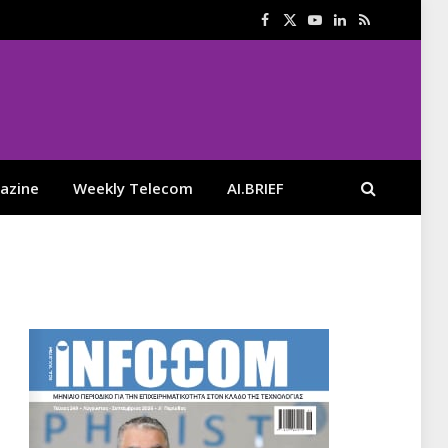
Facebook
X
YouTube
LinkedIn
RSS
(Twitter)
azine
Weekly Telecom
AI.BRIEF