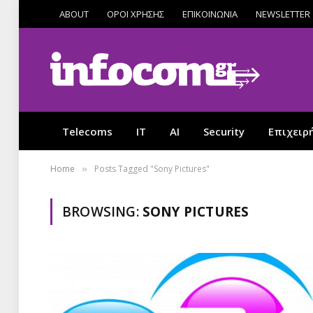
ABOUT
ΟΡΟΙ ΧΡΗΣΗΣ
ΕΠΙΚΟΙΝΩΝΙΑ
NEWSLETTER
Telecoms
IT
AI
Security
Επιχειρ
Home
Posts Tagged "Sony Pictures"
»
BROWSING:
SONY PICTURES