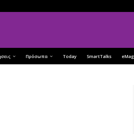
ήσεις
Πρόσωπα
Today
SmartTalks
eMag