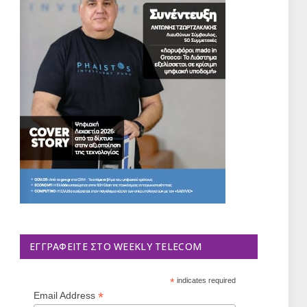
ΕΓΓΡΑΦΕΊΤΕ ΣΤΟ WEEKLY TELECOM
*
indicates required
*
Email Address