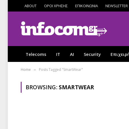
ABOUT
ΟΡΟΙ ΧΡΗΣΗΣ
ΕΠΙΚΟΙΝΩΝΙΑ
NEWSLETTER
Telecoms
IT
AI
Security
Επιχειρ
Home
Posts Tagged "SmartWear"
»
BROWSING:
SMARTWEAR