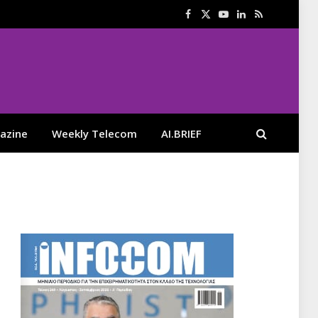
Facebook
X
YouTube
LinkedIn
RSS
(Twitter)
azine
Weekly Telecom
AI.BRIEF