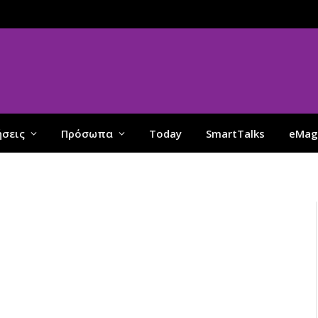
ήσεις
Πρόσωπα
Today
SmartTalks
eMag