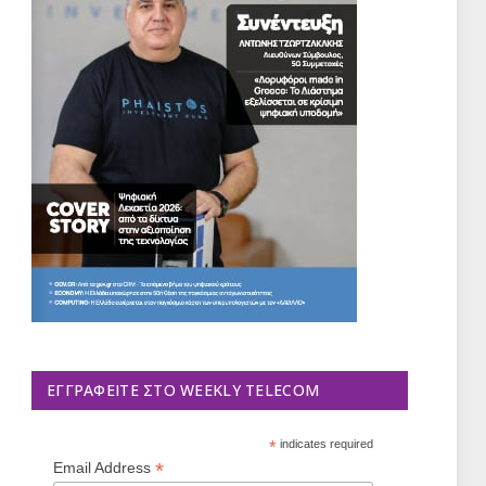
ΕΓΓΡΑΦΕΊΤΕ ΣΤΟ WEEKLY TELECOM
*
indicates required
*
Email Address