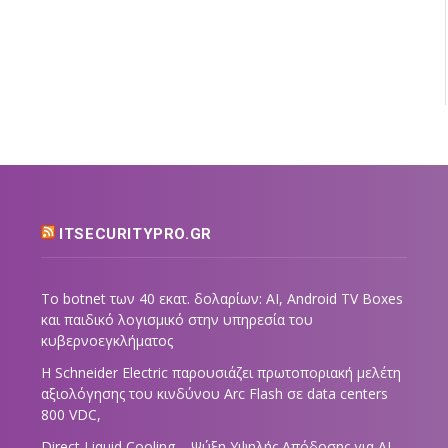
ITSECURITYPRO.GR
Το botnet των 40 εκατ. δολαρίων: AI, Android TV Boxes
και παιδικό λογισμικό στην υπηρεσία του
κυβερνοεγκλήματος
Η Schneider Electric παρουσιάζει πρωτοποριακή μελέτη
αξιολόγησης του κινδύνου Arc Flash σε data centers
800 VDC,
Direct Liquid Cooling – Ψύξη Υψηλής Απόδοσης για AI