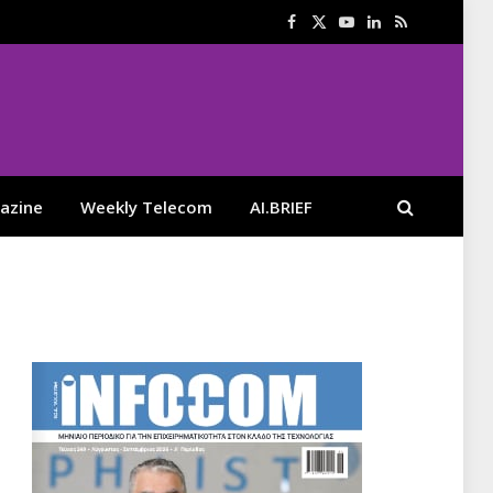
Facebook
X
YouTube
LinkedIn
RSS
(Twitter)
azine
Weekly Telecom
AI.BRIEF