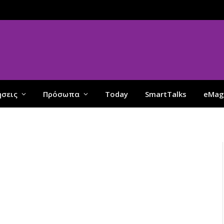
ήσεις
Πρόσωπα
Today
SmartTalks
eMag