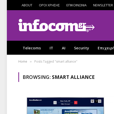
ABOUT
ΟΡΟΙ ΧΡΗΣΗΣ
ΕΠΙΚΟΙΝΩΝΙΑ
NEWSLETTER
Telecoms
IT
AI
Security
Επιχειρ
Home
Posts Tagged "smart alliance"
»
BROWSING:
SMART ALLIANCE