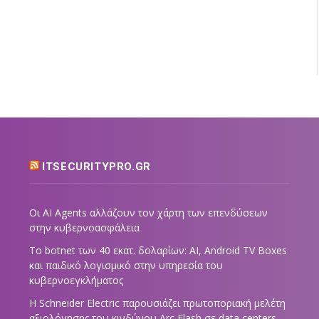
ITSECURITYPRO.GR
Οι AI Agents αλλάζουν τον χάρτη των επενδύσεων
στην κυβερνοασφάλεια
Το botnet των 40 εκατ. δολαρίων: AI, Android TV Boxes
και παιδικό λογισμικό στην υπηρεσία του
κυβερνοεγκλήματος
Η Schneider Electric παρουσιάζει πρωτοποριακή μελέτη
αξιολόγησης του κινδύνου Arc Flash σε data centers