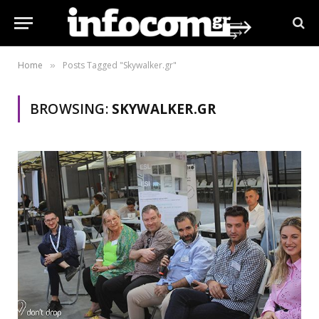
Home
Posts Tagged "Skywalker.gr"
»
BROWSING:
SKYWALKER.GR