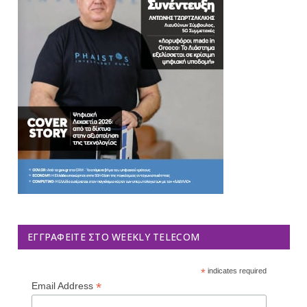
ΕΓΓΡΑΦΕΊΤΕ ΣΤΟ WEEKLY TELECOM
*
indicates required
*
Email Address