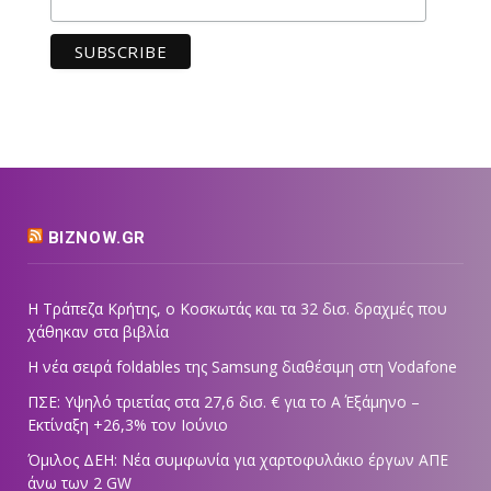
BIZNOW.GR
Η Τράπεζα Κρήτης, ο Κοσκωτάς και τα 32 δισ. δραχμές που
χάθηκαν στα βιβλία
Η νέα σειρά foldables της Samsung διαθέσιμη στη Vodafone
ΠΣΕ: Υψηλό τριετίας στα 27,6 δισ. € για το Α΄ Εξάμηνο –
Εκτίναξη +26,3% τον Ιούνιο
Όμιλος ΔΕΗ: Νέα συμφωνία για χαρτοφυλάκιο έργων ΑΠΕ
άνω των 2 GW