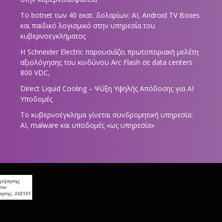
Το botnet των 40 εκατ. δολαρίων: AI, Android TV Boxes
και παιδικό λογισμικό στην υπηρεσία του
κυβερνοεγκλήματος
Η Schneider Electric παρουσιάζει πρωτοποριακή μελέτη
αξιολόγησης του κινδύνου Arc Flash σε data centers
800 VDC,
Direct Liquid Cooling – Ψύξη Υψηλής Απόδοσης για AI
Υποδομές
Το κυβερνοέγκλημα γίνεται συνδρομητική υπηρεσία:
AI, malware και υποδομές «ως υπηρεσία»