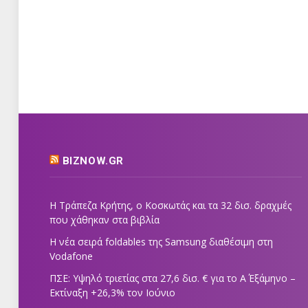
BIZNOW.GR
Η Τράπεζα Κρήτης, ο Κοσκωτάς και τα 32 δισ. δραχμές
που χάθηκαν στα βιβλία
Η νέα σειρά foldables της Samsung διαθέσιμη στη
Vodafone
ΠΣΕ: Υψηλό τριετίας στα 27,6 δισ. € για το Α΄ Εξάμηνο –
Εκτίναξη +26,3% τον Ιούνιο