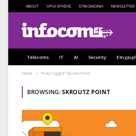
ABOUT
ΟΡΟΙ ΧΡΗΣΗΣ
ΕΠΙΚΟΙΝΩΝΙΑ
NEWSLETTER
Telecoms
IT
AI
Security
Επιχειρ
Home
Posts Tagged "Skroutz Point"
»
BROWSING:
SKROUTZ POINT