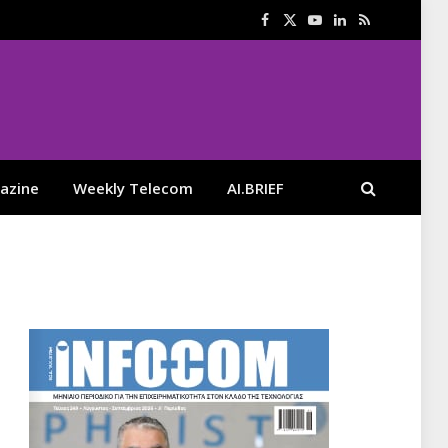
Facebook
X
YouTube
LinkedIn
RSS
(Twitter)
azine
Weekly Telecom
AI.BRIEF