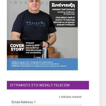
ΕΓΓΡΑΦΕΊΤΕ ΣΤΟ WEEKLY TELECOM
*
indicates required
*
Email Address