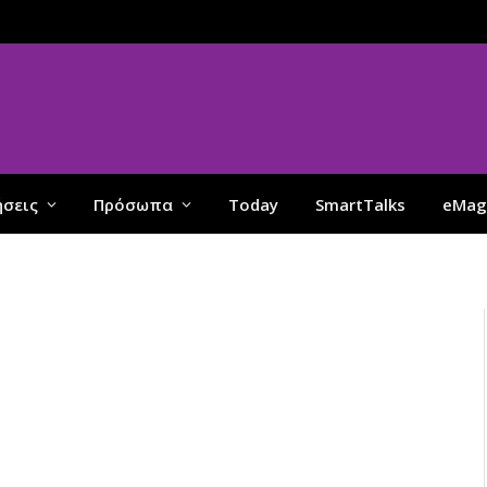
ήσεις
Πρόσωπα
Today
SmartTalks
eMag