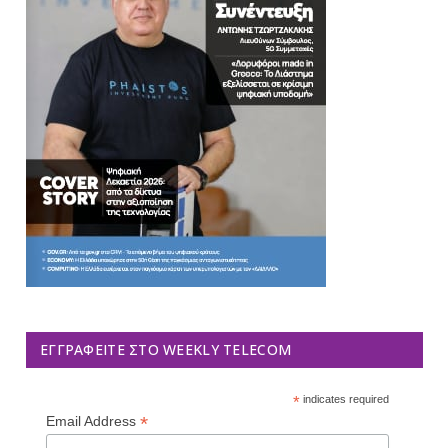
ΕΓΓΡΑΦΕΊΤΕ ΣΤΟ WEEKLY TELECOM
*
indicates required
*
Email Address