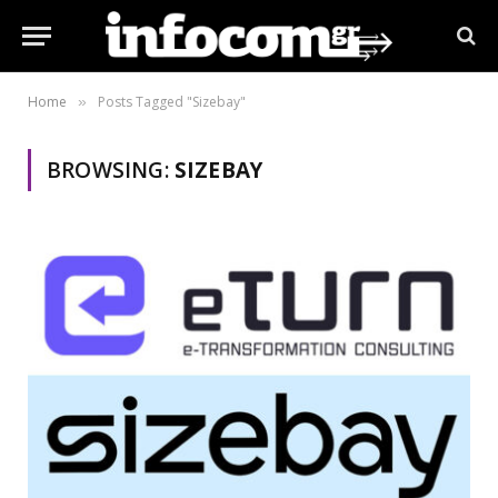
Home
Posts Tagged "Sizebay"
»
BROWSING:
SIZEBAY