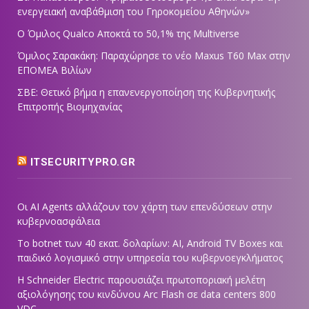
ενεργειακή αναβάθμιση του Γηροκομείου Αθηνών»
Ο Όμιλος Qualco Αποκτά το 50,1% της Multiverse
Όμιλος Σαρακάκη: Παραχώρησε το νέο Maxus T60 Max στην
ΕΠΟΜΕΑ Βιλίων
ΣΒΕ: Θετικό βήμα η επανενεργοποίηση της Κυβερνητικής
Επιτροπής Βιομηχανίας
ITSECURITYPRO.GR
Οι AI Agents αλλάζουν τον χάρτη των επενδύσεων στην
κυβερνοασφάλεια
Το botnet των 40 εκατ. δολαρίων: AI, Android TV Boxes και
παιδικό λογισμικό στην υπηρεσία του κυβερνοεγκλήματος
Η Schneider Electric παρουσιάζει πρωτοποριακή μελέτη
αξιολόγησης του κινδύνου Arc Flash σε data centers 800
VDC,