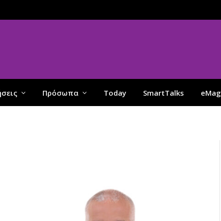
ήσεις
Πρόσωπα
Today
SmartTalks
eMag