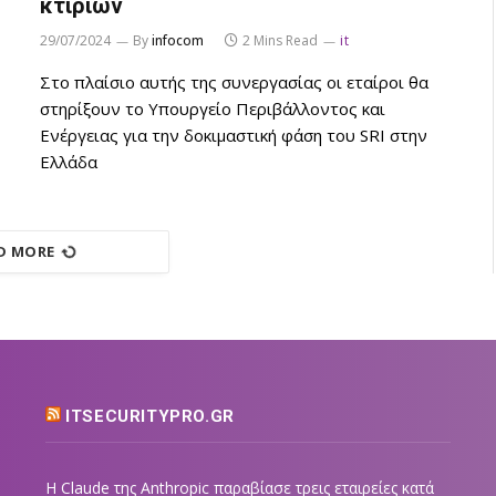
κτιρίων
29/07/2024
By
infocom
2 Mins Read
it
Στο πλαίσιο αυτής της συνεργασίας οι εταίροι θα
στηρίξουν το Υπουργείο Περιβάλλοντος και
Ενέργειας για την δοκιμαστική φάση του SRI στην
Ελλάδα
D MORE
ITSECURITYPRO.GR
Η Claude της Anthropic παραβίασε τρεις εταιρείες κατά