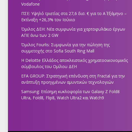
Vodafone
ΠΣΕ: Υψηλό τριετίας στα 27,6 δισ. € για το Α΄ Εξάμηνο –
Εκτίναξη +26,3% τον Ιούνιο
Όμιλος ΔΕΗ: Νέα συμφωνία για χαρτοφυλάκιο έργων
ΑΠΕ άνω των 2 GW
Όμιλος Fourlis: Συμφωνία για την πώληση της
συμμετοχής στο Sofia South Ring Mall
Η Deloitte Ελλάδος αποκλειστικός χρηματοοικονομικός
σύμβουλος του Ομίλου ΔΕΗ
EFA GROUP: Στρατηγική επένδυση στη Fractal για την
ανάπτυξη προηγμένων αμυντικών τεχνολογιών
Samsung: Επίσημη κυκλοφορία των Galaxy Z Fold8
Ultra, Fold8, Flip8, Watch Ultra2 και Watch9