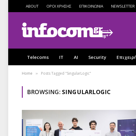
ABOUT
ΟΡΟΙ ΧΡΗΣΗΣ
ΕΠΙΚΟΙΝΩΝΙΑ
NEWSLETTER
Telecoms
IT
AI
Security
Επιχειρ
Home
Posts Tagged "SingularLogic"
»
BROWSING:
SINGULARLOGIC