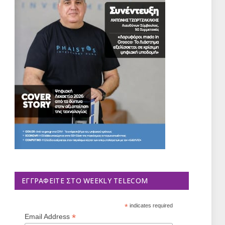
ΕΓΓΡΑΦΕΊΤΕ ΣΤΟ WEEKLY TELECOM
*
indicates required
*
Email Address