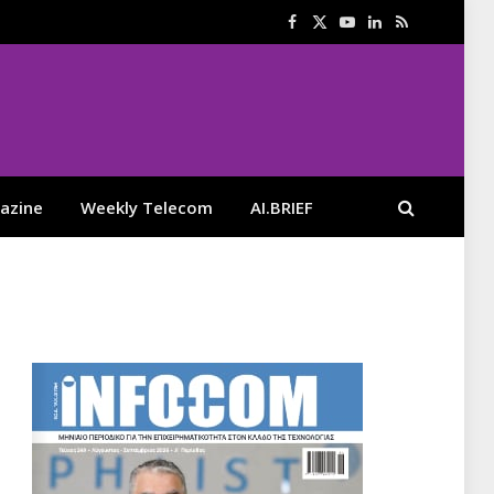
Facebook
X
YouTube
LinkedIn
RSS
(Twitter)
azine
Weekly Telecom
AI.BRIEF