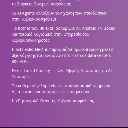
τη διάρκεια δοκιμών ασφαλείας
Οι AI Agents αλλάζουν τον χάρτη των επενδύσεων
στην κυβερνοασφάλεια
Το botnet των 40 εκατ. δολαρίων: AI, Android TV Boxes
και παιδικό λογισμικό στην υπηρεσία του
κυβερνοεγκλήματος
Η Schneider Electric παρουσιάζει πρωτοποριακή μελέτη
αξιολόγησης του κινδύνου Arc Flash σε data centers
800 VDC,
Direct Liquid Cooling – Ψύξη Υψηλής Απόδοσης για AI
Υποδομές
Το κυβερνοέγκλημα γίνεται συνδρομητική υπηρεσία:
AI, malware και υποδομές «ως υπηρεσία»
Η «Στρογγυλή Θεά» της Κυβερνοασφάλειας