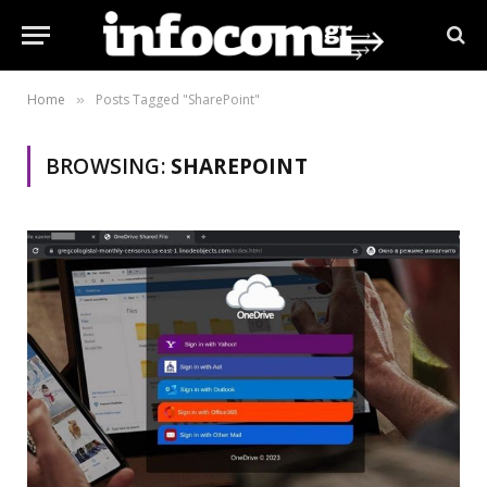
Home
Posts Tagged "SharePoint"
»
BROWSING:
SHAREPOINT