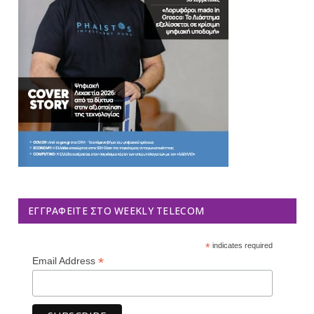
ΕΓΓΡΑΦΕΊΤΕ ΣΤΟ WEEKLY TELECOM
*
indicates required
*
Email Address