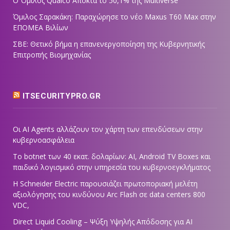
Ο Όμιλος Qualco Αποκτά το 50,1% της Multiverse
Όμιλος Σαρακάκη: Παραχώρησε το νέο Maxus T60 Max στην
ΕΠΟΜΕΑ Βιλίων
ΣΒΕ: Θετικό βήμα η επανενεργοποίηση της Κυβερνητικής
Επιτροπής Βιομηχανίας
ITSECURITYPRO.GR
Οι AI Agents αλλάζουν τον χάρτη των επενδύσεων στην
κυβερνοασφάλεια
Το botnet των 40 εκατ. δολαρίων: AI, Android TV Boxes και
παιδικό λογισμικό στην υπηρεσία του κυβερνοεγκλήματος
Η Schneider Electric παρουσιάζει πρωτοποριακή μελέτη
αξιολόγησης του κινδύνου Arc Flash σε data centers 800
VDC,
Direct Liquid Cooling – Ψύξη Υψηλής Απόδοσης για AI