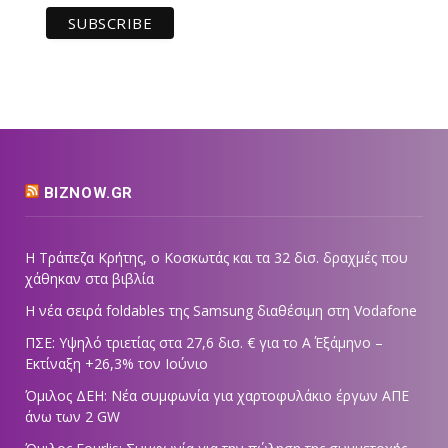
BIZNOW.GR
Η Τράπεζα Κρήτης, ο Κοσκωτάς και τα 32 δισ. δραχμές που
χάθηκαν στα βιβλία
Η νέα σειρά foldables της Samsung διαθέσιμη στη Vodafone
ΠΣΕ: Υψηλό τριετίας στα 27,6 δισ. € για το Α΄ Εξάμηνο –
Εκτίναξη +26,3% τον Ιούνιο
Όμιλος ΔΕΗ: Νέα συμφωνία για χαρτοφυλάκιο έργων ΑΠΕ
άνω των 2 GW