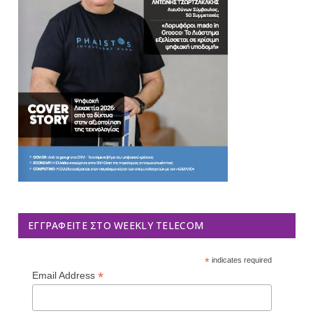
ΕΓΓΡΑΦΕΊΤΕ ΣΤΟ WEEKLY TELECOM
*
indicates required
*
Email Address