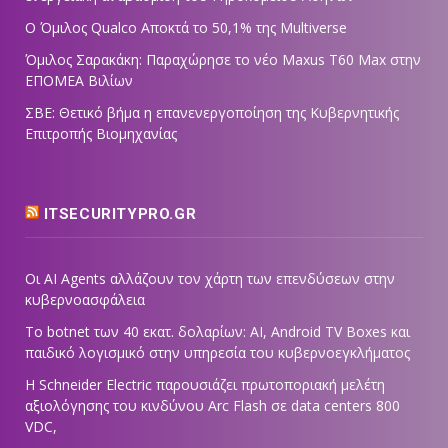
Ο Όμιλος Qualco Αποκτά το 50,1% της Multiverse
Όμιλος Σαρακάκη: Παραχώρησε το νέο Maxus T60 Max στην
ΕΠΟΜΕΑ Βιλίων
ΣΒΕ: Θετικό βήμα η επανενεργοποίηση της Κυβερνητικής
Επιτροπής Βιομηχανίας
ITSECURITYPRO.GR
Οι AI Agents αλλάζουν τον χάρτη των επενδύσεων στην
κυβερνοασφάλεια
Το botnet των 40 εκατ. δολαρίων: AI, Android TV Boxes και
παιδικό λογισμικό στην υπηρεσία του κυβερνοεγκλήματος
Η Schneider Electric παρουσιάζει πρωτοποριακή μελέτη
αξιολόγησης του κινδύνου Arc Flash σε data centers 800
VDC,