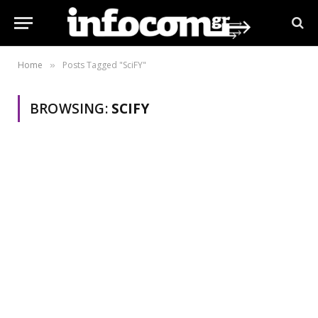
Home
Posts Tagged "SciFY"
»
BROWSING:
SCIFY