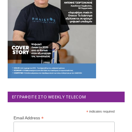
ΕΓΓΡΑΦΕΊΤΕ ΣΤΟ WEEKLY TELECOM
*
indicates required
*
Email Address