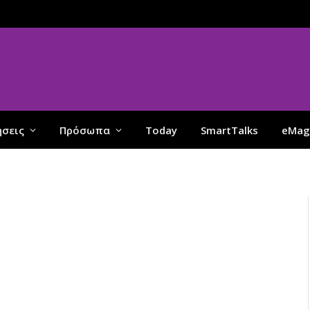
ήσεις
Πρόσωπα
Today
SmartTalks
eMag