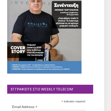
ΕΓΓΡΑΦΕΊΤΕ ΣΤΟ WEEKLY TELECOM
*
indicates required
*
Email Address