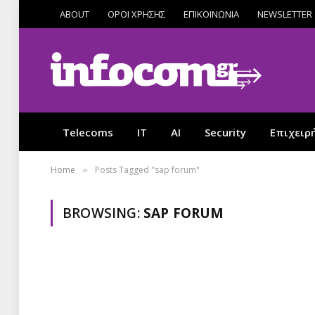
ABOUT
ΟΡΟΙ ΧΡΗΣΗΣ
ΕΠΙΚΟΙΝΩΝΙΑ
NEWSLETTER
Telecoms
IT
AI
Security
Επιχειρ
Home
Posts Tagged "sap forum"
»
BROWSING:
SAP FORUM