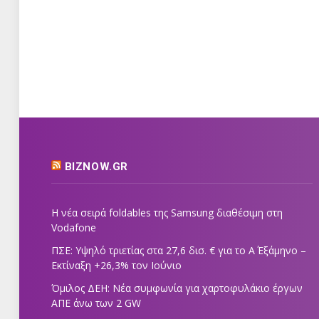
BIZNOW.GR
Η νέα σειρά foldables της Samsung διαθέσιμη στη
Vodafone
ΠΣΕ: Υψηλό τριετίας στα 27,6 δισ. € για το Α΄ Εξάμηνο –
Εκτίναξη +26,3% τον Ιούνιο
Όμιλος ΔΕΗ: Νέα συμφωνία για χαρτοφυλάκιο έργων
ΑΠΕ άνω των 2 GW