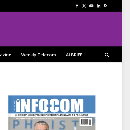
Facebook
X
YouTube
LinkedIn
RSS
(Twitter)
azine
Weekly Telecom
AI.BRIEF