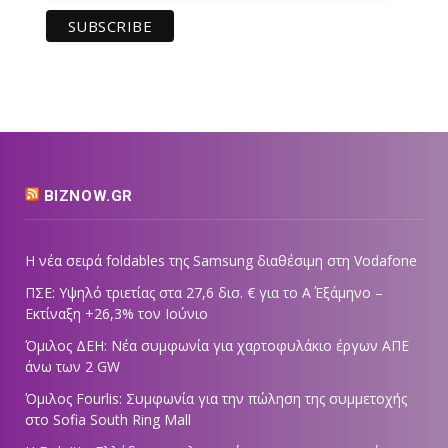
BIZNOW.GR
Η νέα σειρά foldables της Samsung διαθέσιμη στη Vodafone
ΠΣΕ: Υψηλό τριετίας στα 27,6 δισ. € για το Α΄ Εξάμηνο –
Εκτίναξη +26,3% τον Ιούνιο
Όμιλος ΔΕΗ: Νέα συμφωνία για χαρτοφυλάκιο έργων ΑΠΕ
άνω των 2 GW
Όμιλος Fourlis: Συμφωνία για την πώληση της συμμετοχής
στο Sofia South Ring Mall