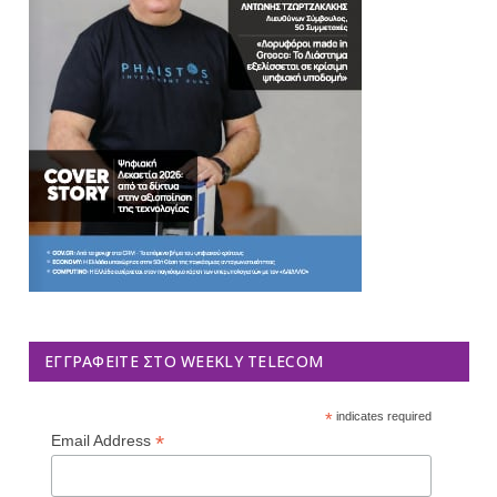
ΕΓΓΡΑΦΕΊΤΕ ΣΤΟ WEEKLY TELECOM
*
indicates required
*
Email Address