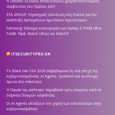
Η Deloitte Ελλάδος αποκλειστικός χρηματοοικονομικός
σύμβουλος του Ομίλου ΔΕΗ
EFA GROUP: Στρατηγική επένδυση στη Fractal για την
ανάπτυξη προηγμένων αμυντικών τεχνολογιών
Samsung: Επίσημη κυκλοφορία των Galaxy Z Fold8 Ultra,
Fold8, Flip8, Watch Ultra2 και Watch9
ITSECURITYPRO.GR
Το Black Hat USA 2026 επιβεβαιώνει τη νέα εποχή της
κυβερνοασφάλειας: AI Agents, Quantum και αυτόνομη
άμυνα στο επίκεντρο
Η Claude της Anthropic παραβίασε τρεις εταιρείες κατά τη
διάρκεια δοκιμών ασφαλείας
Οι AI Agents αλλάζουν τον χάρτη των επενδύσεων στην
κυβερνοασφάλεια