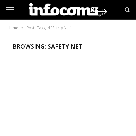
Home
Posts Tagged "Safety Net"
»
BROWSING:
SAFETY NET