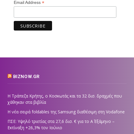
*
Email Address
BIZNOW.GR
Η Τράπεζα Κρήτης, ο Κοσκωτάς και τα 32 δισ. δραχμές που
χάθηκαν στα βιβλία
Η νέα σειρά foldables της Samsung διαθέσιμη στη Vodafone
ΠΣΕ: Υψηλό τριετίας στα 27,6 δισ. € για το Α΄ Εξάμηνο –
Εκτίναξη +26,3% τον Ιούνιο