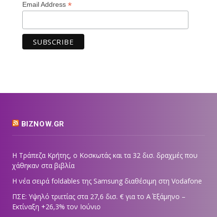
*
Email Address
BIZNOW.GR
Η Τράπεζα Κρήτης, ο Κοσκωτάς και τα 32 δισ. δραχμές που
χάθηκαν στα βιβλία
Η νέα σειρά foldables της Samsung διαθέσιμη στη Vodafone
ΠΣΕ: Υψηλό τριετίας στα 27,6 δισ. € για το Α΄ Εξάμηνο –
Εκτίναξη +26,3% τον Ιούνιο