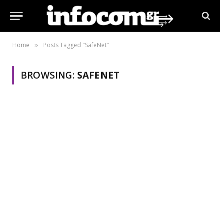
Home
Posts Tagged "SafeNet"
»
BROWSING:
SAFENET