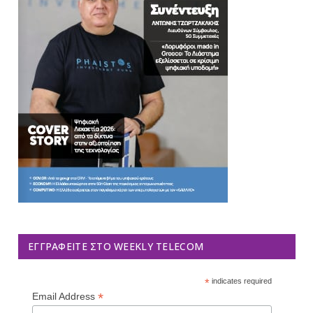
ΕΓΓΡΑΦΕΊΤΕ ΣΤΟ WEEKLY TELECOM
*
indicates required
*
Email Address