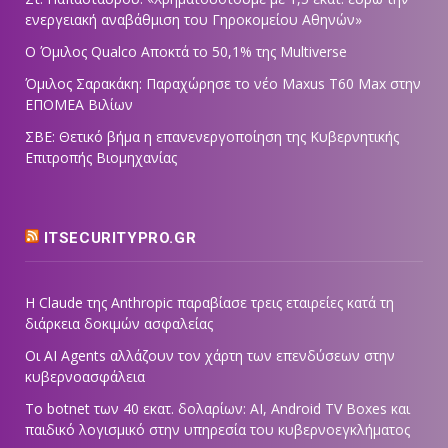
ενεργειακή αναβάθμιση του Γηροκομείου Αθηνών»
Ο Όμιλος Qualco Αποκτά το 50,1% της Multiverse
Όμιλος Σαρακάκη: Παραχώρησε το νέο Maxus T60 Max στην
ΕΠΟΜΕΑ Βιλίων
ΣΒΕ: Θετικό βήμα η επανενεργοποίηση της Κυβερνητικής
Επιτροπής Βιομηχανίας
ITSECURITYPRO.GR
Η Claude της Anthropic παραβίασε τρεις εταιρείες κατά τη
διάρκεια δοκιμών ασφαλείας
Οι AI Agents αλλάζουν τον χάρτη των επενδύσεων στην
κυβερνοασφάλεια
Το botnet των 40 εκατ. δολαρίων: AI, Android TV Boxes και
παιδικό λογισμικό στην υπηρεσία του κυβερνοεγκλήματος