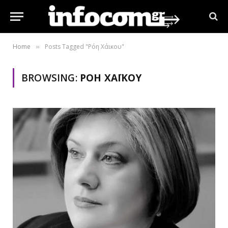
Home
Posts Tagged "Ρόη Χάικου"
»
BROWSING:
ΡΌΗ ΧΆΙΚΟΥ